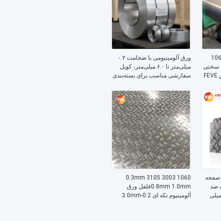
ومینیومی 1050 1060
ورق آلومینیومی با ضخامت ۰.۲
3003 Al-Mg-Mn با سختی
میلی‌متر تا ۶.۰ میلی‌متر، کویل
H14 H18 H112 با پوشش FEVE
سفارشی مناسب برای بسته‌بندی
SMP پلی استر به ضخامت 0.3-6
الکتریکی و پروژه‌های ساختمانی
میلی متر، رنگ سفارشی RAL،
ون
106 3003 5052 6061 صفحه
1060 3003 3105 0.3mm
 ضد
0.8mm 1.0mmفلفل ورق
 1.5 میلی متری 2 میلی
آلومینیوم تکه ای 0.2-3.0mm
 کفپوش
برای عایق بندی ژاکت سقف
 کف
ستون پوشش یخچال