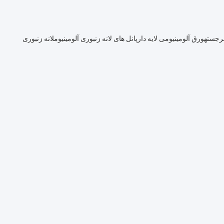
برجسته
ورق آلومینیومی لایه دار
پانل های لانه زنبوری آلومینیوم
لانه زنبوری