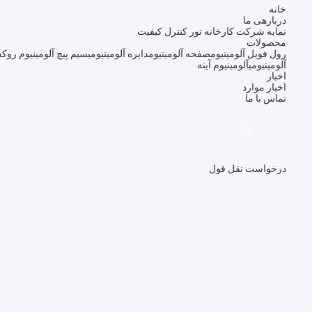
خانه
دربارهی ما
نمایه شرکت
کارخانه تور
کنترل کیفیت
محصولات
رول فویل آلومینیوم
صفحه آلومینیوم
دایره آلومینیومی
سیم پیچ آلومینیوم رو
آلومینیومی
آلومینیوم آینه
اخبار
اخبار
موارد
تماس با ما
درخواست نقل قول
描
述