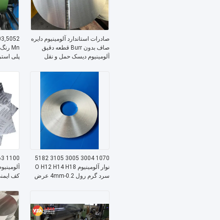
صادرات استاندارد آلومینیوم دایره
صاف بدون Burr قطعه دقیق
Mn رن
آلومینیوم دیسک حمل و نقل
جهانی عرضه بین المللی برای
مقاوم در
پردازش صنعتی چندگانه
25 سا
Fascia لوله پوشش
1070 3004 3005 3105 5182
نوار آلومینیوم O H12 H14 H18
آلومینیو
سرد گرم رول 0.2-4mm عرض
دقیق ± 0.2mm بس استار با
ASTM EN JIS ISO SGS ROHS
برای رمپ
Cert
ساختاری 