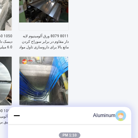
8011 8079 ورق آلومینیوم لایه
دار مقاوم در برابر سوراخ کردن
مانع بالا برای داروسازی تاول مواد
6.0 م
غذایی لوازم آرایشی بسته بندی
پخت و پز
صنعتی عایق حرارتی
آشپزخان
نوار آلومینیومی 1050 1060
Aluminum
1100 3003 5052 6061
ترانسفورمور پیچ و تاب نورپردازی
عمیق بر
ال ای دی نوشیدنی کلاه عسل
چپک پان
هسته کورهای ونسیال لامپ های
1:10 PM