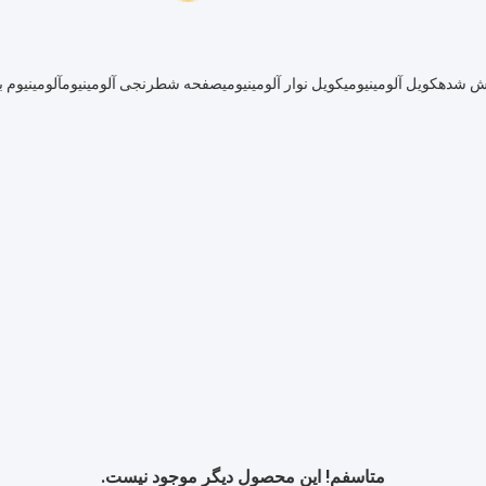
کش شده
کویل آلومینیومی
کویل نوار آلومینیومی
صفحه شطرنجی آلومینیوم
آلومینیوم 
متاسفم! این محصول دیگر موجود نیست.