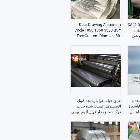
Deep Drawing Aluminum
3003، 3004، 3105 3A21 5251
اتی
Circle 1050 1060 3003 Burr
ارشی
Free Custom Diameter 80-
 پیری
1600mm Precision Gauge for
Cookware Auto Supply
ده با
عایق حباب هوا بازتابنده فویل
کششی ≥۵۰ مگاپاسکال
آلومینیومی لمینت شده حباب
۱۵ درصد، ایده‌آل
دوگانه مانع بخار فویل آلومینیومی
 و
عایق حرارتی تقویت شده بسته
بندی حبابی فویل برای صرفه
جویی در انرژی ساخت و ساز