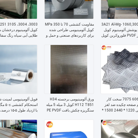
1060,3003,5052 3A21 Al-Mg-
مقاومت کششی 70 تا 350 MPa
گ پوشش آلومینیوم کویل
کویل آلومینیومی طراحی شده
کویل آلومینیوم درخشان م
پلی استر PVDF فلوروکربن کویل
برای کاربردهای صنعتی و حمل و
طلایی آبی سیاه رنگ سف
 برابر آب و هوا ضد محو
نقل
25 سال درجه بیرونی ضد
ل گارانتی برای ساخت
رنگ سرعت برش به طول
1100 6063 7075 سخت کار
ورق آلومینیومی برجسته H34
فویل آلومینیومی لمینت ش
م صفحه چکیده ضد لغز
H112 T851 کویل 3 میله 5 میله
استحکام 
کف ایمنی 1220 * 2440 1500 *
سنگریزه چکش بافت PE PVDF
با ازدیاد طول ۵-
3000mm ضد خوردگی ضد زنگ
رنگی سفارشی برای خمکاری
برای بسته‌بندی مواد غذایی
 جعبه ابزار استفاده
جوشکاری ساخت
دارویی و مصارف صنعتی
در خارج از خانه