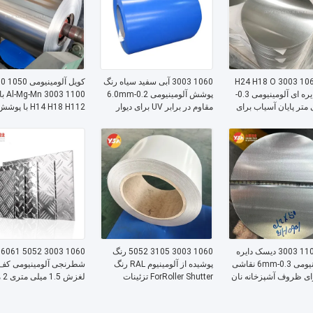
1050 1060 3003 H24 H18 O
1060 3003 آبی سفید سیاه رنگ
کویل آل
دیسک دایره ای آلومینیومی 0.3-
پوشش آلومینیومی 0.2-6.0mm
1100 
یلی متر پایان آسیاب برای
مقاوم در برابر UV برای دیوار
 درپوش چرخ اتوماتیک
پوشش سقف لوله عایق بندی
ه واشر محافظ حرارتی
پوشاندن مبلمان
طرح چوب برای دکوراسی
مبلمان کرکره آسانسور
1060 1100 3003 دیسک دایره
1060 3003 3105 5052 رنگ
0
ای آلومینیومی 0.3-6mm نقاشی
پوشیده از آلومینیوم RAL رنگ
شطرنجی آلومینیومی کف
ای ظروف آشپزخانه نان
ForRoller Shutter تزئینات
لغزش
 ظروف آشپزی
ساختمان
متری برای ساخت و ساز
خودروهای دریایی راه پله