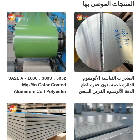
المنتجات الموصى بها
الصادرات القياسية الألومنيوم
1060，3003，5052 3A21 Al-
الدائرة ناعمة بدون حفرة قطع
Mg-Mn Color Coated
الدقة الألومنيوم القرص الشحن
Aluminum Coil Polyester
العالمي التوريد الدولي لمعدات
PVDF Fluorocarbon Coil
صناعية متعددة
Weather Resistant Anti
Fade 25 Year Warranty For
Building Fascia Pipe
Wrapping