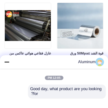
الكتلة للإضاءة مرعّض مصعد
ورق الصيانة الصلبة الطبية التعبئة
غطاء اللوحة الزخرفية
الحاجز ورق الحاجز
قوة الشد ≥50Mpa ورق
عازل فقاعي هوائي عاكس من
الألومنيوم المصفوف مع إطالة 5-
رقائق الألومنيوم مزدوج الفقاعات
Aluminum
15 في المئة مثالية للتغليف
مع حاجز بخار لزيادة العزل
الغذائي الصيدلي والاستخدامات
الحراري وتوفير الطاقة في البناء
الصناعية
12:05 PM
Good day, what product are you looking 
for?