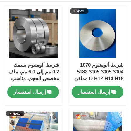
شريط ألومنيوم 1070
شريط ألومنيوم بسمك
3004 3005 3105 5182
0.2 مم إلى 6.0 مم، ملف
O H12 H14 H18 مدلفن
مخصص الحجم، مناسب
على البارد والساخن
لمشاريع التعبئة والتغليف
إرسال استفسار
إرسال استفسار
بسمك 0.2-4 مم وعرض
الكهربائية ومشاريع البناء
دقيق ±0.2 مم وقضيب
ناقل مع شهادات ASTM
EN JIS ISO SGS
ROHS