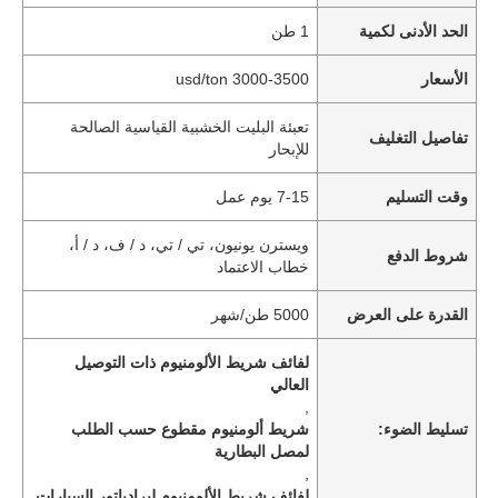
الحد الأدنى لكمية
1 طن
الأسعار
3000-3500 usd/ton
تعبئة البليت الخشبية القياسية الصالحة
تفاصيل التغليف
للإبحار
وقت التسليم
7-15 يوم عمل
ويسترن يونيون، تي / تي، د / ف، د / أ،
شروط الدفع
خطاب الاعتماد
القدرة على العرض
5000 طن/شهر
لفائف شريط الألومنيوم ذات التوصيل
العالي
,
تسليط الضوء:
شريط ألومنيوم مقطوع حسب الطلب
لمصل البطارية
,
لفائف شريط الألومنيوم لبرادياتور السيارات