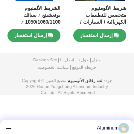
شريط الألومنيوم
الشريط الألمنيوم
متخصص للتطبيقات
يونغشينغ ♪ سبائك
الكهربائية / السيارات /
1050/1060/1100 ♪
البحرية.
متخصصة في جدران
إرسال استفسار
إرسال استفسار
الستائر والسقف
ومكونات الأجهزة ♪
مقاومة للتآكل وسهلة
المعالجة
منزل
حول نا
اتصل بنا
Desktop Site
خريطة الموقع
سياسة الخصوصية
جودة
لفة رقائق الألومنيوم
مصنع الصين.Copyright ©
2026 Henan Yongsheng Aluminum Industry
Co.,Ltd.. All Rights Reserved.
Aluminum