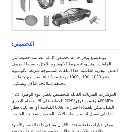
التخصيص:
يوينغشينغ يوفر خدمة تخصيص كاملة مصممة خصيصا من
الملفات المنسوجة شريط الألومنيوم الأمثل خصيصا لظروف
العمل البحرية القاسية. هذا الملفات المنسوجة شريط الألومنيوم
يدعم 1050, 1060,1100 درجة سبيكة لتتناسب مع متطلبات
مختلفة لمكافحة التآكل وتشكيل.
المؤشرات الفيزيائية القابلة للتخصيص تغطي قوة الوصول 20 ′′
460MPa وقسوة فوق 20HV للحفاظ على الاستخدام البحري
الثقيل.يمكن للعملاء اختيار 508mm القياسية أو 610mm قطر
الداخلي لفميل لتناسب تماما الآلات القصية والمعالجة القائمة.
تتوفر خيارات طلاء متعددة الألوان بما في ذلك الفضة والأسود
والأحمر والأزرق والظلال المخصصة للمطالب الزخرفية