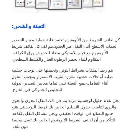
التعبئة والشحن:
كل لفائف الشريط من الألومنيوم تعتمد علبة حماية معيار التصدير
لحماية الأسطح أثناء النقل عبر الحدود.يتم لف كل لفائف شريط
الألومنيوم مع فيلم بلاستيكي مضاد للخدوش ورق الكرافت
المقاوم للماء لحظر الرطوبةالغبار والكشط السطحي.
يتم ربط الملفات بشرائط التوتر، وتحميلها على لوحات خشبية
صلبة أو حالات خشبية معززة لتثبيت الاستقرار وتجنب التحول
أثناء التعامل.جميع التعبئة تلبي تماما معايير التصدير الدولية
للتخليص الجمركي في الخارج.
نحن نقدم حلول لوجستية مرنة بما في ذلك النقل البحري والجوي
والبري لتناسب جدول التسليم الخاص بك.فريقنا اللوجستي يتتبع
جميع البضائع في الوقت الحقيقي ويحل مشاكل النقل بكفاءة،
للتأكد من أن لفائف الشريط الألومنيوم الخاص بك تصل سليمة
دون تلف.