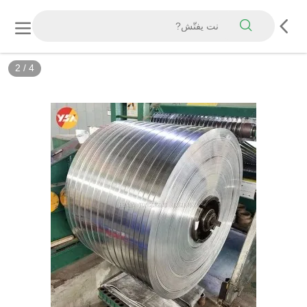
3
/
4