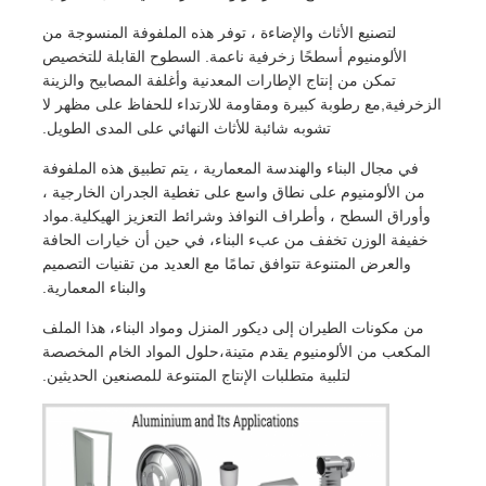
لتصنيع الأثاث والإضاءة ، توفر هذه الملفوفة المنسوجة من
الألومنيوم أسطحًا زخرفية ناعمة. السطوح القابلة للتخصيص
تمكن من إنتاج الإطارات المعدنية وأغلفة المصابيح والزينة
الزخرفية,مع رطوبة كبيرة ومقاومة للارتداء للحفاظ على مظهر لا
تشوبه شائبة للأثاث النهائي على المدى الطويل.
في مجال البناء والهندسة المعمارية ، يتم تطبيق هذه الملفوفة
من الألومنيوم على نطاق واسع على تغطية الجدران الخارجية ،
وأوراق السطح ، وأطراف النوافذ وشرائط التعزيز الهيكلية.مواد
خفيفة الوزن تخفف من عبء البناء، في حين أن خيارات الحافة
والعرض المتنوعة تتوافق تمامًا مع العديد من تقنيات التصميم
والبناء المعمارية.
من مكونات الطيران إلى ديكور المنزل ومواد البناء، هذا الملف
المكعب من الألومنيوم يقدم متينة،حلول المواد الخام المخصصة
لتلبية متطلبات الإنتاج المتنوعة للمصنعين الحديثين.