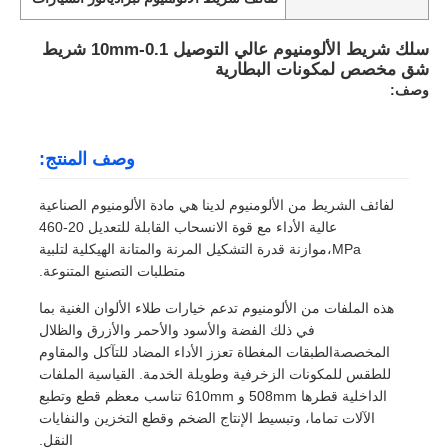
سلك شريط الألومنيوم عالي التوصيل 0.1-10mm شريط
شق مخصص لمكونات البطارية
وصف:
وصف المنتج:
لفائف الشريط من الألومنيوم لدينا هي مادة الألومنيوم الصناعية
عالية الأداء مع قوة الانسحاب القابلة للتعديل 20-460
MPa،موازنة قدرة التشكيل المرنة والمتانة الهيكلية لتلبية
متطلبات التصنيع المتنوعة.
هذه الملفات من الألومنيوم تدعم خيارات طلاء الألوان الغنية بما
في ذلك الفضة والأسود والأحمر والأزرق والظلال
المخصصةالطبقات المغطاة تعزز الأداء المضاد للتآكل والمقاوم
للطقس للمكونات الزخرفية وطويلة الخدمة. القياسية الملفات
الداخلية قطرها 508mm و 610mm تناسب معظم قطع وتطبع
الآلات تماما، وتبسيط الإنتاج الضخم وقطع التخزين والنفايات
النقل.