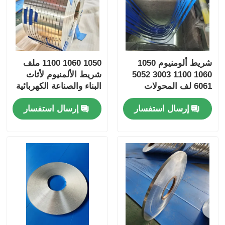
شريط ألومنيوم 1050
1050 1060 1100 ملف
1060 1100 3003 5052
شريط الألمنيوم لأثاث
6061 لف المحولات
البناء والصناعة الكهربائية
إضاءة LED غطاء
إرسال استفسار
إرسال استفسار
المشروبات ستائر
فينيسية أساسية على
شكل قرص العسل
أنابيب بلاستيكية من
الألومنيوم عرض مخصص
ومزاج