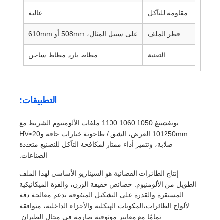
مقاومة للتآكل
عالية
قطر الملف
على سبيل المثال، 508mm أو 610mm
التقنية
مطاط بارد مطاط ساخن
التطبيقات:
يونغشينغ 1050 1060 1100 ملفات الألومنيوم الشريط مع
101250mm العرض، الشق / طاحونة خيارات حافة وHV≥20
صلابة، وتتميز أداء ممتاز لمكافحة التآكل للتصنيع متعددة
الصناعات.
إنتاج الطائرات الفضائية هو السيناريو الأساسي لهذا الملف
الطويل من الألومنيوم. خصائص خفيفة الوزن، والقوة الميكانيكية
المستقرة والقدرة على التشكيل المتفوقة تدعم معالجة دقة
لألواح الطائرات،المكونات الهيكلية والأجزاء الداخلية، متوافقة
تمامًا مع معايير موثوقية صارمة في مجال الطيران.