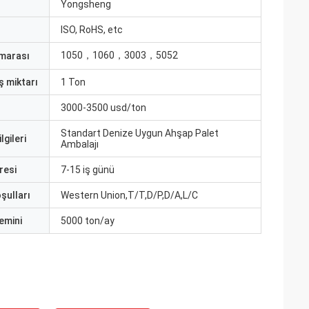
ı
Yongsheng
ISO, RoHS, etc
1050，1060，3003，5052
marası
ş miktarı
1 Ton
3000-3500 usd/ton
Standart Denize Uygun Ahşap Palet
lgileri
Ambalajı
resi
7-15 iş günü
şulları
Western Union,T/T,D/P,D/A,L/C
emini
5000 ton/ay