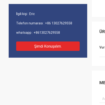
İlgili kişi :
Eric
Telefon numarası :
+86 13027629558
ÜR
whatsapp :
+8613027629558
Şimdi Konuşalım.
Vur
ME