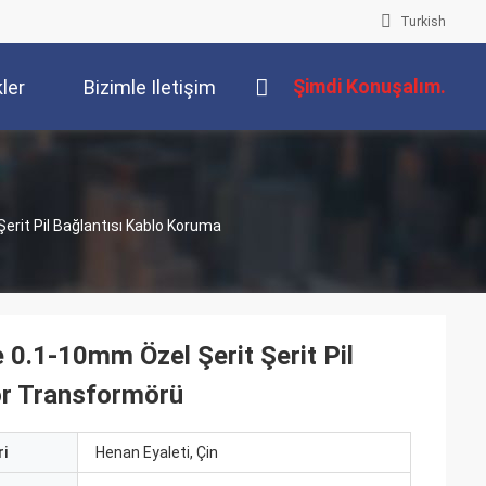
Turkish
Şimdi Konuşalım.
kler
Bizimle Iletişim
Kur
Şerit Pil Bağlantısı Kablo Koruma
e 0.1-10mm Özel Şerit Şerit Pil
ör Transformörü
i
Henan Eyaleti, Çin