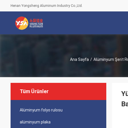
Henan Yongsheng Aluminum Industry Co.,Ltd.
Ana Sayfa
/
Alüminyum Şerit R
Tüm Ürünler
Yü
Ba
Alüminyum folyo rulosu
alüminyum plaka