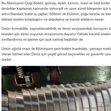
Bu Alüminyum Çizgi Bobini, gümüş, siyah, kırmızı, mavi ve özel tonla
destekler;kaplamalı katmanlar dekoratif ve uzun süreli bileşenler iç
artırırStandart bobin iç çapları 508mm ve 610mm, çoğu kesme ve da
kitlesel üretimi kolaylaştırır ve depolama ve transit atıklarını keser.
Üstün formabilite, kaynaklanabilirlik ve deniz seviyesindeki korozyon 
tesisleri için deniz suyunun erozyonuna dayanır.Yüksek hacimli üretim içi
sınıflandırma ve işleme için açık sarmal başlıkları ile.
Üstün ağırlık oranı ile Alüminyum şerit bobini buzdolabı, çamaşır maki
olarak hizmet eder.Deniz için çeşitli görsel seçenekler ve güvenilir uzu
üretim.