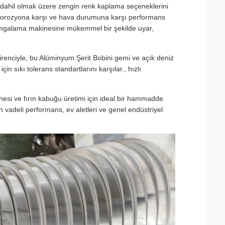
r dahil olmak üzere zengin renk kaplama seçeneklerini
in korozyona karşı ve hava durumuna karşı performans
mgalama makinesine mükemmel bir şekilde uyar,
direnciyle, bu Alüminyum Şerit Bobini gemi ve açık deniz
n sıkı tolerans standartlarını karşılar., hızlı
nesi ve fırın kabuğu üretimi için ideal bir hammadde
n vadeli performans, ev aletleri ve genel endüstriyel