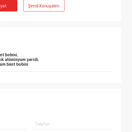
iyat
Şimdi Konuşalım.
nt bobini
,
rık alüminyum şeridi
,
um bant bobini