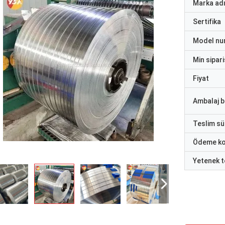
Marka ad
Sertifika
Model nu
Min sipari
Fiyat
Ambalaj bi
Teslim sü
Ödeme ko
Yetenek t