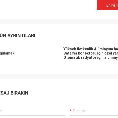
En Iyi F
ÜN AYRINTILARI
Yüksek iletkenlik Alüminyum ba
gulamak
Batarya konektörü için özel ya
Otomatik radyatör için alüminy
SAJ BIRAKIN