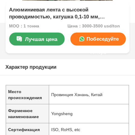
Алюминиевая лента с высокой
проводимостью, катушка 0,1-10 мм,
изготовленная на заказ полоса с разрезом
MOQ：1 тонна
Цена：3000-3500 usd/ton
для разъема батареи, экранирование кабеля,
автоматический трансформатор радиатора
Побеседуйте
Лучшая цена
теперь
Характер продукции
Место
Провинция Хэнань, Китай
происхождения
Фирменное
Yongsheng
наименование
Сертификация
ISO, RoHS, etc