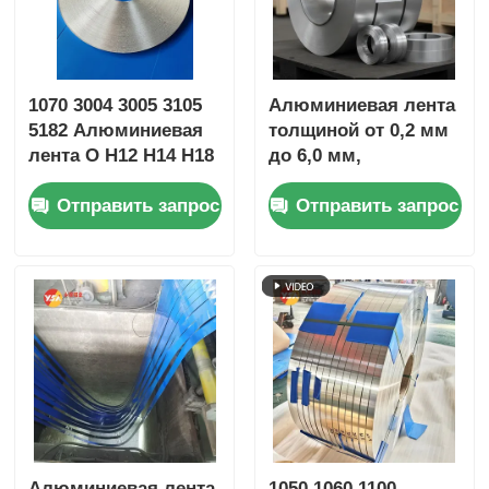
1070 3004 3005 3105
Алюминиевая лента
5182 Алюминиевая
толщиной от 0,2 мм
лента O H12 H14 H18
до 6,0 мм,
Холодная горячая
индивидуальный
Отправить запрос
Отправить запрос
проката 0,2-4 мм
размер, подходит
Точность Ширина ±
для
0,2 мм Автобусная
электротехнической
лента С ASTM EN JIS
упаковки и
ISO SGS ROHS Cert
строительных
проектов
Алюминиевая лента
1050 1060 1100