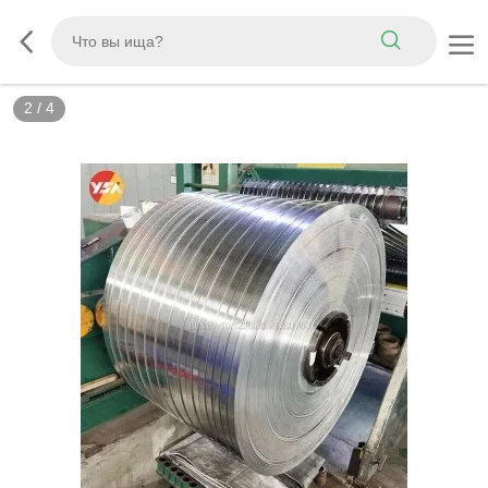
3
/
4