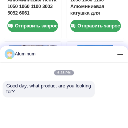
1050 1060 1100 3003
Алюминиевая
5052 6061
катушка для
Трансформатор
строительной
Отправить запрос
Отправить запрос
Намотка
мебели и
светодиодного
электрической
освещения Напиток
промышленности
Капсула
Медоносный ядро
Aluminum
Венецианские
жалюзи
Алюминиевые
6:35 PM
пластиковые трубы
Good day, what product are you looking 
for?
Алюминиевая
Алюминиевая лента
полоса,
Yongsheng. Сплав
специализированная
1050/1060/1100.
для электротехники,
Специализирован
Отправить запрос
Отправить запрос
автомобилестроения,
для стен,