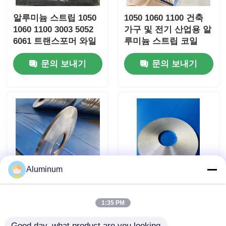
알루미늄 스트립 1050
1050 1060 1100 건축
1060 1100 3003 5052
가구 및 전기 산업용 알
6061 트랜스포머 와일
루미늄 스트립 코일
딩 LED 조명 음료 캡
문의 보내기
문의 보내기
꿀집 코어 베네치안 블
라인드 알루미늄 플라
스틱 파이프 사용자 정
의 너비 & 온도
Aluminum
전기/자동차/해양 응용
융성 알루미늄 스트립
1:35 PM
분야에 특화된 알루미
1050/1060/1100 합금
늄 스트립 | 높은 전도
커튼 벽, 지붕 및 가전
Good day, what product are you looking 