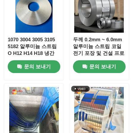
1070 3004 3005 3105
두께 0.2mm ~ 6.0mm
5182 알루미늄 스트립
알루미늄 스트립 코일
O H12 H14 H18 냉간
전기 포장 및 건설 프로
압연 열간 압연 0.2-
젝트에 적합한 맞춤형
문의 보내기
문의 보내기
4mm 정밀 폭 ±0.2mm
크기
ASTM EN JIS ISO
SGS ROHS 인증 버스
바