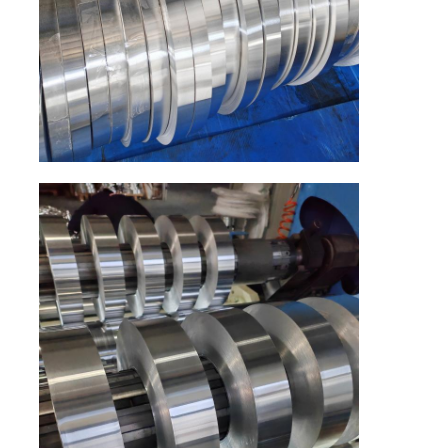
공장 견학
품질 관리
문의하기
뉴스
사례
견적 요청
알루미늄 포일 롤