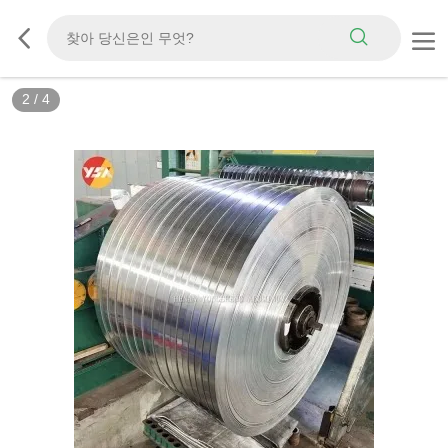
3
/
4