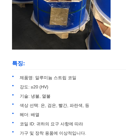
밀라늄 필름
알루미늄 벌집 패널
알루미늄 벌집
특징:
미러 알루미늄
제품명: 알루미늄 스트립 코일
강도: ≥20 (HV)
기술: 냉불, 열불
색상 선택: 은, 검은, 빨간, 파란색, 등
헤더: 배열
코일 ID: 귀하의 요구 사항에 따라
가구 및 장착 용품에 이상적입니다.