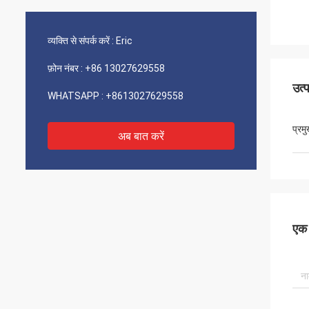
व्यक्ति से संपर्क करें :
Eric
फ़ोन नंबर :
+86 13027629558
उत्
WHATSAPP :
+8613027629558
प्रम
अब बात करें
एक स