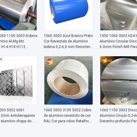
estrutural externo
060 1100 3003 Bobina
1060 3003 Azul Branco Preto
1050 1060 3003 H24 
mínio Al-Mg-Mn
Cor Revestida de Alumínio
Alumínio Circular Disc
 H14 H18 H112
bobina 0,2-6,0 mm Resistente
6.0mm Finish Mill Par
ida com FEVE SMP
aos UV Para revestimento de
cozinhar Cozinha Aut
er Cor Personalizada
parede Roof Pipe Isolamento
Cobertura Escudo de c
drão de Madeira para
Revestimento de móveis
Gasket
ção de Móveis e
as de Elevador
003 5052 6061
1060 3003 3105 5052 Cobre
1060 1100 3003 Disco
2mm Antiderrapante
de alumínio revestido de cor
Alumínio Círculo 0,3
 alumínio chapa de
RAL Cor para rolos Retalho
Desenho profundo Par
s para construção
Decoração de edifícios
utensílios de cozinha
automotivo piso
Esgoto
não pegajoso utensíli