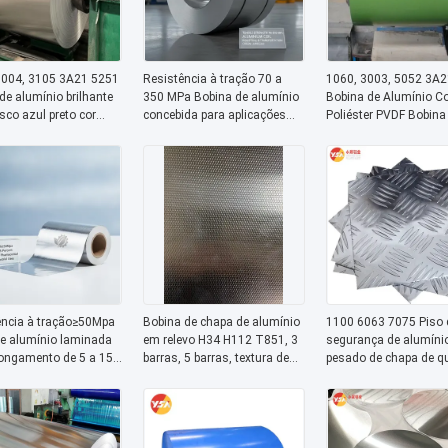
3004, 3105 3A21 5251
Resistência à tração 70 a
1060, 3003, 5052 3A2
de alumínio brilhante
350 MPa Bobina de alumínio
Bobina de Alumínio Co
sco azul preto cor
concebida para aplicações
Poliéster PVDF Bobina
alizada 25 anos de
industriais e de transporte
Fluorocarbono Resiste
de exterior
Origem Jiangsu
Clima Anti-desbotame
elhecimento cor
Garantia de 25 Anos p
 de corte ao
Revestimento de Fach
mento
Tubulações
ência à tração≥50Mpa
Bobina de chapa de alumínio
1100 6063 7075 Piso 
de alumínio laminada
em relevo H34 H112 T851, 3
segurança de alumíni
ongamento de 5 a 15%
barras, 5 barras, textura de
pesado de chapa de q
para embalagens
martelo de seixo, PE PVDF
1220*2440 1500*30
ares farmacêuticas e
com revestimento de cor,
Anti-corrosão à prova 
dustriais
padrão personalizado para
ferrugem Para caixa d
dobra, soldagem e fabricação
ferramentas de rampa