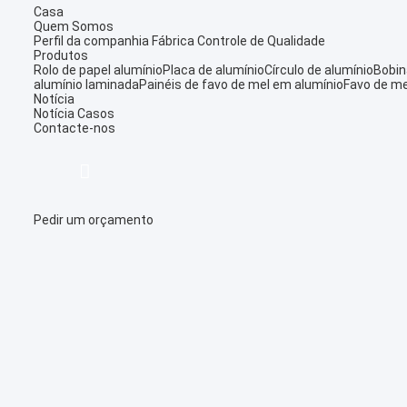
Casa
Quem Somos
Perfil da companhia
Fábrica
Controle de Qualidade
Produtos
Rolo de papel alumínio
Placa de alumínio
Círculo de alumínio
Bobin
alumínio laminada
Painéis de favo de mel em alumínio
Favo de me
Notícia
Notícia
Casos
Contacte-nos
Pedir um orçamento
描
述