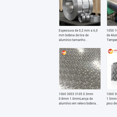
Espessura de 0,2 mm a 6,0
1050 1
mm bobina de tira de
de Alu
alumínio tamanho
Temper
personalizado adequado
Revest
para projetos de embalagem
Poliést
elétrica e construção
RAL Pa
Decora
Persian
1060 3003 3105 0.3mm
1060 3
0.8mm 1.0mmLança de
1.5mm 
alumínio em relevo bobina
piso de
0.2-3.0mm Para isolamento
quadro
casaco Coluna de tecto
naval 