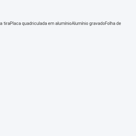
a tira
Placa quadriculada em alumínio
Alumínio gravado
Folha de