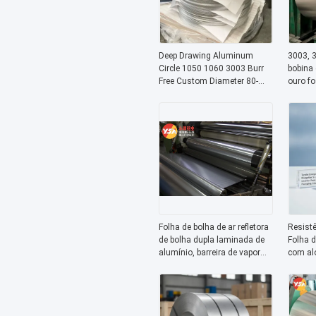
Deep Drawing Aluminum
3003, 
Circle 1050 1060 3003 Burr
bobina 
Free Custom Diameter 80-
ouro fo
1600mm Precision Gauge for
person
Cookware Auto Supply
qualida
antienv
rapidez
compri
Folha de bolha de ar refletora
Resist
de bolha dupla laminada de
Folha 
alumínio, barreira de vapor
com al
reforçada de isolamento
Ideal 
térmico, folha de bolha para
aliment
economia de energia na
usos in
construção