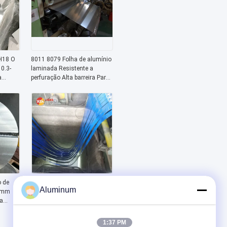
H18 O
8011 8079 Folha de alumínio
 0.3-
laminada Resistente a
a
perfuração Alta barreira Para
o Roda
Farmácia Bolhas Alimentos
alor
Cosméticos Embalagens
Industriais Isolamento
térmico
 de
Faixa de alumínio 1050 1060
Aluminum
-6mm
1100 3003 5052 6061
a
Transformador Enrolamento
 Pan
Iluminação LED Bebidas Cap
os de
Honeycomb Core persianas
1:37 PM