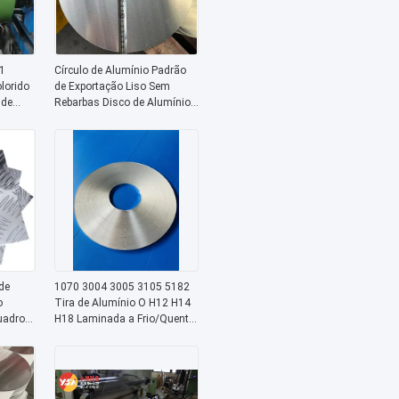
1
Círculo de Alumínio Padrão
lorido
de Exportação Liso Sem
 de
Rebarbas Disco de Alumínio
nte ao
de Corte de Precisão Envio
nto
Global Suprimento
ara
Internacional Para Múltiplos
adas e
Processamentos Industriais
de
1070 3004 3005 3105 5182
o
Tira de Alumínio O H12 H14
uadros
H18 Laminada a Frio/Quente
00mm
0.2-4mm Largura de Precisão
de
±0.2mm Barra de
e
Barramento com Certificação
 Uso
ASTM EN JIS ISO SGS ROHS