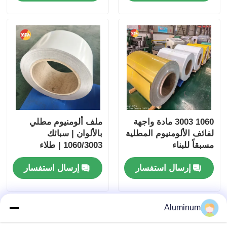
للعوامل الجوية لتزيين
المباني والمزاريب
والأسقف
1060 3003 مادة واجهة
ملف ألومنيوم مطلي
لفائف الألومنيوم المطلية
بالألوان | سبائك
مسبقاً للبناء
1060/3003 | طلاء
PE/PVDF | متخصص
إرسال استفسار
إرسال استفسار
للأسقف / الجدران
الخارجية / الأسقف
Aluminum