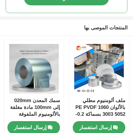
المنتجات الموصى بها
ملف ألومنيوم مطلي
سمك المعدن 020mm
بالألوان PE PVDF 1060
إلى 100mm مادة مغلفة
3003 5052 بسماكة 0.2-
بالألومنيوم الملفوفة
6.0 مم مقاوم للأشعة
باللون مصممة لحلول
إرسال استفسار
إرسال استفسار
فوق البنفسجية ومقاوم
خفيفة الوزن ودائمة