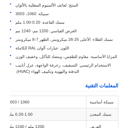
المنتج: لفائف الألمنيوم المطلية بالألوان
سبيكة: 1060، 3003
جولة في المصنع
سمك القاعدة: 0.20-1.00 ملم
العرض القياسي: 1200 مم، 1240 مم
ضبط الجودة
سمك الطلاء: الأعلى 25-28 ميكرومتر، الظهر 7-8 ميكرومتر
اللون: خيارات ألوان RAL الكاملة
اتصل بنا
المزايا الأساسية: مقاوم للطقس، ومضاد للتآكل، وخفيف الوزن
الاستخدام الرئيسي: التسقيف، زخرفة الواجهة، عزل أنابيب
أخبار
التدفئة والتهوية وتكييف الهواء (HVAC).
المعلمات التقنية
الحالات
سبيكة أساسية
1060 / 3003
اطلب عرض أسعار
سمك المعدن
0.20-1.00 ملم
لفة رقائق الألومنيوم
العرض
1200 ملم / 1240 ملم