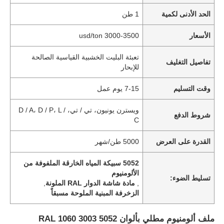
الحد الأدنى لكمية
1 طن
الأسعار
3000-3500 usd/ton
تعبئة البليت الخشبية القياسية الصالحة
تفاصيل التغليف
للإبحار
وقت التسليم
7-15 يوم عمل
ويسترن يونيون، تي / تي، D / A، D / P، L /
شروط الدفع
C
القدرة على العرض
5000 طن/شهر
5052 سبيكة المياه الخارقة الملفوفة من
الألومنيوم
تسليط الضوء:
,
مادة شاشة الدوار RAL الملونة
,
الزخرفة المبنية الملوحة مسبقاً
ملف ألومنيوم مطلي بألوان RAL 1060 3003 5052