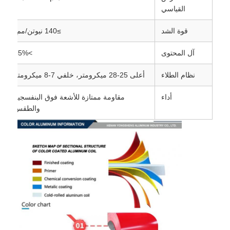
القياسي
لوحة الألومنيوم
قوة الشد
≥140 نيوتن/مم²
آل المحتوى
>55%
دائرة الألومنيوم
نظام الطلاء
أعلى 25-28 ميكرومتر، خلفي 7-8 ميكرومتر
لفائف الألمنيوم المطلية بالألوان
أداء
مقاومة ممتازة للأشعة فوق البنفسجية
والطقس
لفائف الالومنيوم
لفائف قطاع الألومنيوم
لوحة الألومنيوم المتقلب
ألمنيوم منقوش