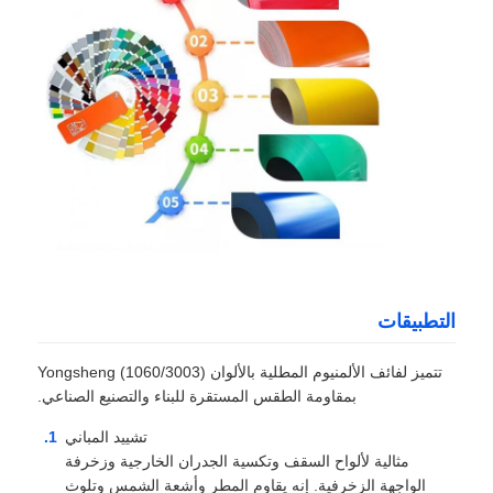
ورق الألومنيوم المصفوف
ألواح قرص الألومنيوم
قرص العسل الألومنيوم
مرآة الألومنيوم
التطبيقات
تتميز لفائف الألمنيوم المطلية بالألوان Yongsheng (1060/3003)
بمقاومة الطقس المستقرة للبناء والتصنيع الصناعي.
تشييد المباني
مثالية لألواح السقف وتكسية الجدران الخارجية وزخرفة
الواجهة الزخرفية. إنه يقاوم المطر وأشعة الشمس وتلوث