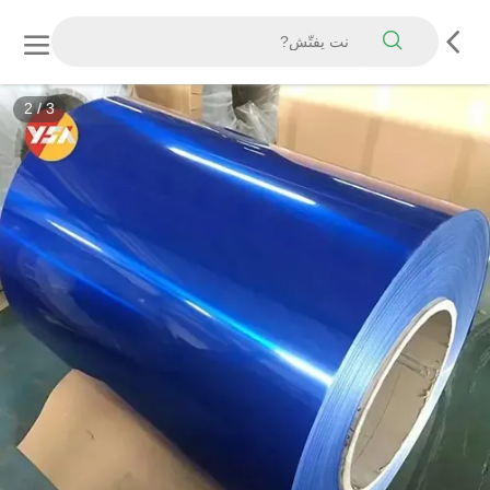
3
/
3