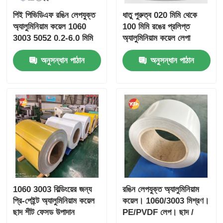
পিই পিভিডিএফ রঙিন লেপযুক্ত
ধাতু পুরুত্ব 020 মিমি থেকে
অ্যালুমিনিয়াম কয়েল 1060
100 মিমি রঙের প্রলিপ্ত
3003 5052 0.2-6.0 মিমি
অ্যালুমিনিয়াম কয়েল লেপা
ছাদের জন্য UV আবহাওয়া
উপাদান হালকা ওজন এবং
অনুসন্ধান পাঠান
অনুসন্ধান পাঠান
প্রতিরোধী
টেকসই সমাধানের জন্য ডিজাইন
করা হয়েছে
1060 3003 বিল্ডিংয়ের জন্য
রঙিন লেপযুক্ত অ্যালুমিনিয়াম
প্রি-পেইন্ট অ্যালুমিনিয়াম কয়েল
কয়েল। 1060/3003 মিশ্রণ।
ছাদ শীট ফেসড উপাদান
PE/PVDF লেপ। ছাদ /