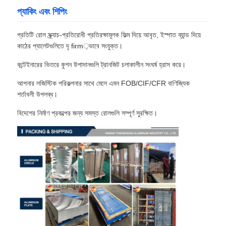
প্যাকিং এবং শিপিং
প্রতিটি রোল স্ক্র্যাচ-প্রতিরোধী প্রতিরক্ষামূলক ফিল্ম দিয়ে আবৃত, ইস্পাত ব্যান্ড দিয়ে
কাঠের প্যালেটগুলিতে দৃ firm়ভাবে সংযুক্ত।
কন্টেইনারের ভিতরে কুশন উপাদানগুলি ট্রানজিট চলাকালীন সংঘর্ষ হ্রাস করে।
আপনার লজিস্টিক পরিকল্পনার সাথে মেলে এমন FOB/CIF/CFR বাণিজ্যিক
শর্তাবলী উপলব্ধ।
বিদেশের নির্মাণ প্রকল্পের জন্য সমস্ত রোলগুলি সম্পূর্ণ সুরক্ষিত।