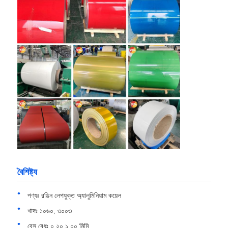
বাড়ি
বৈশিষ্ট্য
পণ্য
পণ্যঃ রঙিন লেপযুক্ত অ্যালুমিনিয়াম কয়েল
খাদঃ ১০৬০, ৩০০৩
আমাদের সম্পর্কে
বেস বেধঃ ০.২০.১.০০ মিমি