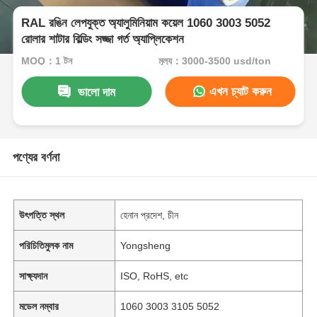
RAL রঙিন লেপযুক্ত অ্যালুমিনিয়াম কয়েল 1060 3003 5052
রোলার শাটার বিল্ডিং সজ্জা গর্ত অ্যাপ্লিকেশন
MOQ：1 টন
মূল্য：3000-3500 usd/ton
এখন চ্যাট করুন
ভালো দাম
পণ্যের বর্ণনা
উৎপত্তি স্থল
হেনান প্রদেশ, চীন
পরিচিতিমুলক নাম
Yongsheng
সাক্ষ্যদান
ISO, RoHS, etc
মডেল নম্বার
1060 3003 3105 5052