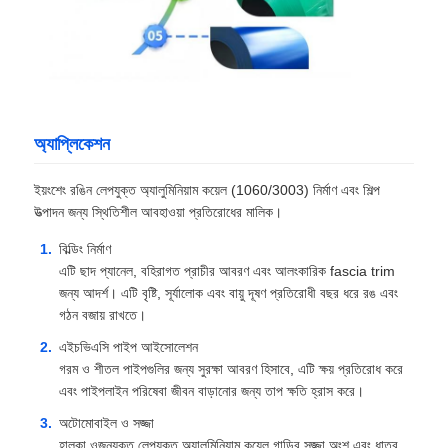
লেমিনেটেড অ্যালুমিনিয়াম ফয়েল
অ্যালুমিনিয়াম মধুচক্র প্যানেল
অ্যাপ্লিকেশন
অ্যালুমিনিয়াম মধুচক্র
ইয়ংশেং রঙিন লেপযুক্ত অ্যালুমিনিয়াম কয়েল (1060/3003) নির্মাণ এবং শিল্প
উত্পাদন জন্য স্থিতিশীল আবহাওয়া প্রতিরোধের মালিক।
মিরর অ্যালুমিনিয়াম
বিল্ডিং নির্মাণ
এটি ছাদ প্যানেল, বহিরাগত প্রাচীর আবরণ এবং আলংকারিক fascia trim
জন্য আদর্শ। এটি বৃষ্টি, সূর্যালোক এবং বায়ু দূষণ প্রতিরোধী বছর ধরে রঙ এবং
গঠন বজায় রাখতে।
এইচভিএসি পাইপ আইসোলেশন
গরম ও শীতল পাইপগুলির জন্য সুরক্ষা আবরণ হিসাবে, এটি ক্ষয় প্রতিরোধ করে
এবং পাইপলাইন পরিষেবা জীবন বাড়ানোর জন্য তাপ ক্ষতি হ্রাস করে।
অটোমোবাইল ও সজ্জা
হালকা ওজনযুক্ত লেপযুক্ত অ্যালুমিনিয়াম কয়েল গাড়ির সজ্জা অংশ এবং ধাতব