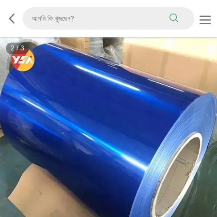
3
/
3