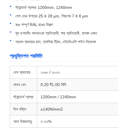
স্ট্যান্ডার্ড প্রস্থঃ 1200mm, 1240mm
লেপ বেধঃ উপরের 25 ¢ 28 μm, পিছনের 7 ¢ 8 μm
কারখানা পরিদর্শন
রঙঃ সম্পূর্ণ RAL রঙের বিকল্প
মূল গুণাবলীঃ আবহাওয়া প্রতিরোধী, ক্ষয় প্রতিরোধী, হালকা ওজন
মান নিয়ন্ত্রণ
প্রধান ব্যবহারঃ ছাদ, ফ্যাসিয়া ট্রিম, এইচভিএসি পাইপ নিরোধক
আমাদের সাথে যোগাযোগ করুন
প্রযুক্তিগত পরামিতি
খবর
বেস অ্যালোয়
১০৬০ / ৩০০৩
ধাতব বেধ
0.20 ₹1.00 মিমি
মামলা
স্ট্যান্ডার্ড প্রস্থ
1200mm / 1240mm
একটি উদ্ধৃতি অনুরোধ করুন
টান শক্তি
≥140N/mm2
আল বিষয়বস্তু
> ৫৫%
অ্যালুমিনিয়াম ফয়েল রোল