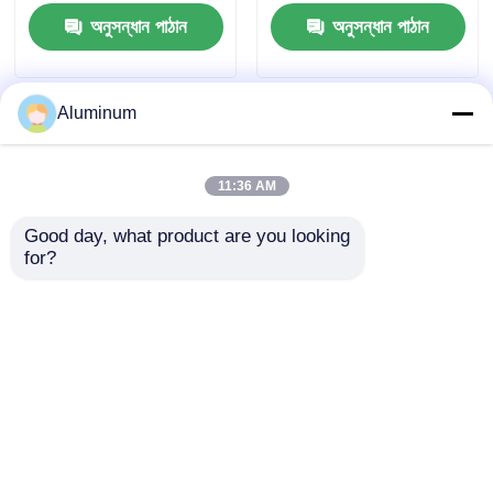
বাইরের দেয়াল / সিলিংয়ের জন্য
অনুসন্ধান পাঠান
অনুসন্ধান পাঠান
বিশেষ।
Aluminum
11:36 AM
Good day, what product are you looking 
for?
রঙিন লেপযুক্ত অ্যালুমিনিয়াম
কালার কোটেড অ্যালুমিনিয়াম
১০৬০/৩০০৩ পিই/পিভিডিএফ
কয়েল
লেপ কাস্টমাইজযোগ্য রঙ এবং
১০৫০/১০৬০/১১০০/৩০০৩ |
স্পেসিফিকেশন নির্মাণ, সজ্জা এবং
পিই/পিভিডিএফ/এইচডিপি/
অনুসন্ধান পাঠান
অনুসন্ধান পাঠান
রোলিং শাটার দরজার জন্য বিশেষ
এসএমপি কোটিং | ৮০-৯০ হাই
গ্লস | এক্সটেরিয়র/ইন্টেরিয়র
ওয়ালস ও রুফিংয়ের জন্য