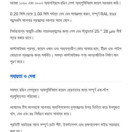
আমরা ১০৬০ এবং ৩০০৩ অ্যালগ্রিমে রঙিন লেপা অ্যালুমিনিয়াম কয়েল সরবরাহ করি।
0.20 মিমি থেকে 1.00 মিমি পর্যন্ত বেস বেধ সামঞ্জস্য করুন, সম্পূর্ণ RAL রঙের
পছন্দগুলি আপনার প্রকল্পের নকশার সাথে মেলে।
নির্ভরযোগ্য অ্যান্টি-এজিং পারফরম্যান্সের জন্য লেপ বেধ স্ট্যান্ডার্ড 25 ′′ 28 μm শীর্ষ
স্তর বজায় রাখে।
কাস্টমাইজড প্রস্থ, কয়েল ওজন এবং অভ্যন্তরীণ কোর আকার ছাদ, ট্রিম এবং পাইপ
মোড়ানো প্রকল্পের জন্য সমর্থিত। সমস্ত কাস্টমাইজড পণ্য আন্তর্জাতিক নির্মাণ মান
পূরণ করে।
সহায়তা ও সেবা
সমস্ত রঙিন লেপযুক্ত অ্যালুমিনিয়াম কয়েল ক্রেতাদের জন্য সম্পূর্ণ এক-স্টপ
প্রযুক্তিগত পরিষেবা।
আমাদের টিম আপনাকে আপনার অ্যাপ্লিকেশন দৃশ্যকল্পের উপর ভিত্তি করে উপযুক্ত
খাদ, বেধ এবং রঙ নির্বাচন করতে সাহায্য করে।
প্রতিটি অর্ডারের সাথে সম্পূর্ণ ডেটা শীট, ইনস্টলেশন এবং রক্ষণাবেক্ষণ গাইড সরবরাহ
করা হয়।