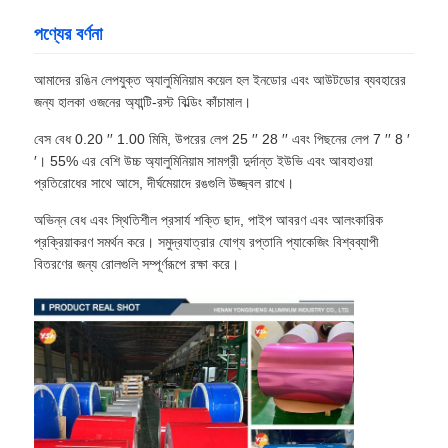
পণ্যের বর্ণনা
আমাদের রঙিন লেপযুক্ত অ্যালুমিনিয়াম কয়েল হল ইনডোর এবং আউটডোর ব্যবহারের
জন্য হালকা ওজনের অ্যান্টি-রস্ট বিল্ডিং কাঁচামাল।
বেস বেধ 0.20 ′′ 1.00 মিমি, উপরের লেপ 25 ′′ 28 ′′ এবং পিছনের লেপ 7 ′′ 8 ′
′। 55% এর বেশি উচ্চ অ্যালুমিনিয়াম সামগ্রী দুর্দান্ত ইউভি এবং আবহাওয়া
প্রতিরোধের সাথে আসে, দীর্ঘমেয়াদে রঙগুলি উজ্জ্বল রাখে।
অভিন্ন বেধ এবং স্থিতিশীল প্রসার্য শক্তি ছাদ, পাইপ আবরণ এবং আলংকারিক
প্রক্রিয়াকরণ সমর্থন করে। সমুদ্রযাত্রার যোগ্য রপ্তানি প্যাকেজিং বিশ্বব্যাপী
বিতরণের জন্য রোলগুলি সম্পূর্ণরূপে রক্ষা করে।