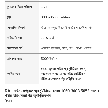
ন্যূনতম চাহিদার পরিমাণ
1 টন
মূল্য
3000-3500 usd/ton
প্যাকেজিং বিবরণ
স্ট্যান্ডার্ড সমুদ্র উপযোগী কাঠের প্যালেট প্যাকিং
ডেলিভারি সময়
7-15 কার্যদিবস
পরিশোধের শর্ত
ওয়েস্টার্ন ইউনিয়ন, টি/টি, ডি/এ, ডি/পি, এল/সি
যোগানের ক্ষমতা
5000 টন/মাস
৫০৫২ অ্যালয় গাটার অ্যালুমিনিয়াম কয়েল
,
লক্ষণীয় করা:
আরএএল কালার রোলার শাটার মেটেরিয়াল
,
বিল্ডিং ডেকোরেশন প্রি-পেইন্টেড কয়েল
RAL রঙিন লেপযুক্ত অ্যালুমিনিয়াম কয়েল 1060 3003 5052 রোলার
শাটার বিল্ডিং সজ্জা গর্ত অ্যাপ্লিকেশন
বিবরণ: