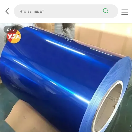
3
/
3