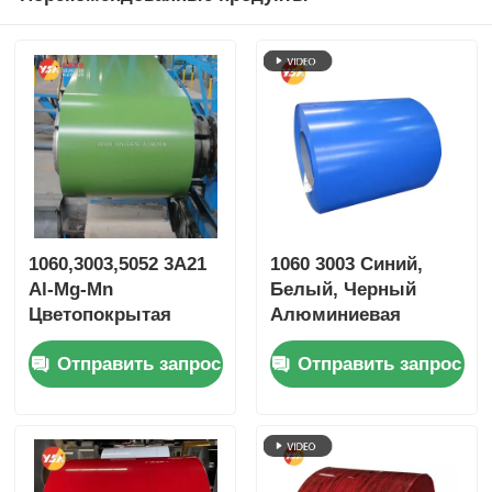
1060,3003,5052 3A21
1060 3003 Синий,
Al-Mg-Mn
Белый, Черный
Цветопокрытая
Алюминиевая
алюминиевая
катушка с цветным
Отправить запрос
Отправить запрос
катушка Полиэстер
покрытием 0,2-6,0
ПВДФ
мм, устойчивая к
Флуороуглеродная
ультрафиолетовому
катушка
излучению, для
Противопогодные
облицовки стен,
условия
изоляции