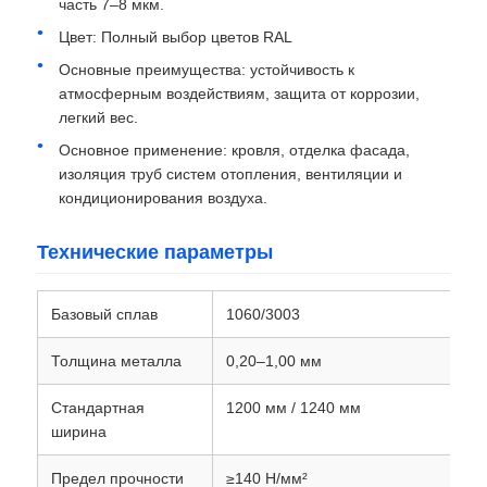
часть 7–8 мкм.
Цвет: Полный выбор цветов RAL
Алюминиевая пластина
Основные преимущества: устойчивость к
атмосферным воздействиям, защита от коррозии,
легкий вес.
Алюминиевый круг
Основное применение: кровля, отделка фасада,
изоляция труб систем отопления, вентиляции и
Алюминиевая катушка с цветом
кондиционирования воздуха.
Технические параметры
алюминиевая катушка
Базовый сплав
1060/3003
Алюминиевая катушка прокладки
Толщина металла
0,20–1,00 мм
Алюминиевая клетчатая пластина
Стандартная
1200 мм / 1240 мм
ширина
Выбитый алюминий
Предел прочности
≥140 Н/мм²