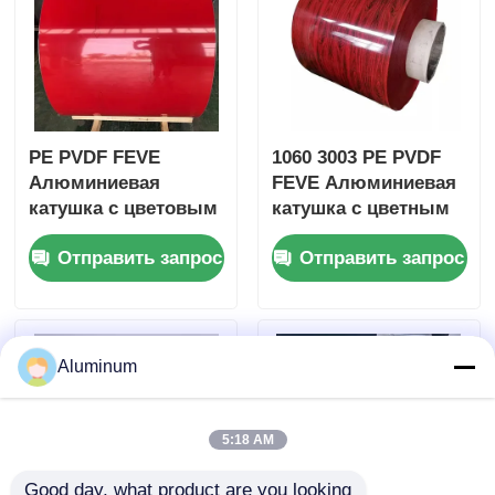
Противоблекание
кровельных труб,
25-летняя гарантия
упаковки мебели
для фасциальной
трубы
PE PVDF FEVE
1060 3003 PE PVDF
Алюминиевая
FEVE Алюминиевая
катушка с цветовым
катушка с цветным
покрытием 1050
покрытием для
Отправить запрос
Отправить запрос
1060 3004 3005
кровельных
Ультрафиолетоустойчивая
настенных
к древесному зерну
облицовок
для потолка на
Наружные вывески
стенке
Aluminum
5:18 AM
Good day, what product are you looking 