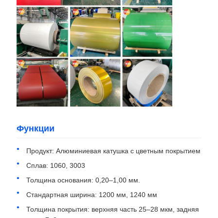
Экскурсия по фабрике
Контроль качества
Свяжитесь с нами
Новости
Функции
Случаи
Продукт: Алюминиевая катушка с цветным покрытием
Сплав: 1060, 3003
Толщина основания: 0,20–1,00 мм.
Запросить расценки
Стандартная ширина: 1200 мм, 1240 мм
Толщина покрытия: верхняя часть 25–28 мкм, задняя
Алюминиевая фольга