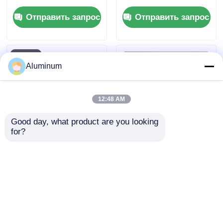
покрытием RAL
покрытием 1050
Отправить запрос
Отправить запрос
Цвет для роликовой
1060 3004 3005
жалюзи
Ультрафиолетоустойчи
к древесному зерну
для потолка на
стенке
Aluminum
12:48 AM
Good day, what product are you looking 
for?
1060 3003 PE PVDF
Металлическая
FEVE Алюминиевая
толщина от 020 до
катушка с цветным
100 мм
покрытием для
Алюминиевая
Отправить запрос
Отправить запрос
кровельных
катушка, покрытая
настенных
цветом,
облицовок
предназначенная