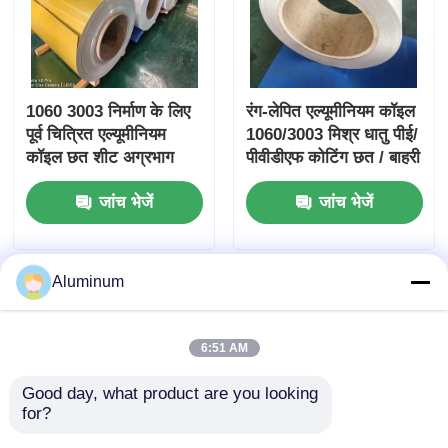
1060 3003 निर्माण के लिए
रंग-लेपित एल्यूमीनियम कॉइल
पूर्व चित्रित एल्यूमीनियम
1060/3003 मिश्र धातु पीई/
कॉइल छत शीट अग्रभाग
पीवीडीएफ कोटिंग छत / बाहरी
सामग्री
दीवारों / छतों के लिए विशेष
जांच भेजें
जांच भेजें
Aluminum
6:51 AM
Good day, what product are you looking 
for?