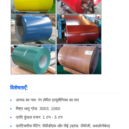
कारखाने का दौरा
गुणवत्ता नियंत्रण
हमसे संपर्क करें
समाचार
विशेषताएँ:
मामले
उत्पाद का नाम: रंग लेपित एल्यूमीनियम का तार
उद्धरण मांगें
मिश्र धातु ग्रेड: 3003, 1060
प्रति कुंडल वजन: 1 टन - 5 टन
एल्यूमीनियम पन्नी रोल
फ्रंटिसपीस पेंटिंग: पीवीडीएफ और पीई (ब्रांड: पीपीजी, अक्ज़ोनोबेल)