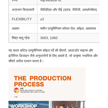
रँगना
पीई/पीवीडीएफ पेंट
अग्रभाग चित्रकारी
पीवीडीएफ और पीई (ब्रांड: पीपीजी, अक्ज़ोनोबेल)
एल्यूमीनियम पन्नी
FLEXIBILITY
≤2
एल्यूमीनियम हनीकॉम्ब पैनल
आकार
मशीन एल्युमिनियम फॉयल रोल, कॉइल, आवश्यक
मिश्र धातु ग्रेड
3003, 1060
एल्यूमिनियम मधुकोश
यह कलर कोटेड एल्युमीनियम कॉइल पर्दे की दीवारों, आउटडोर साइन्स और
इंटीरियर डिजाइन जैसे अनुप्रयोगों के लिए आदर्श है, जो उत्कृष्ट स्थायित्व और
मिरर एल्यूमीनियम
सौंदर्य अपील प्रदान करता है।