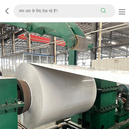
3
/
3