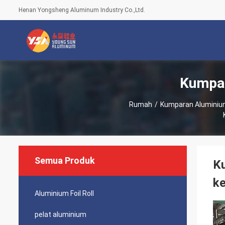
Henan Yongsheng Aluminum Industry Co.,Ltd.
Kumpar
Rumah
/
Kumparan Aluminium
Semua Produk
Ku
ke
Aluminium Foil Roll
pelat aluminium