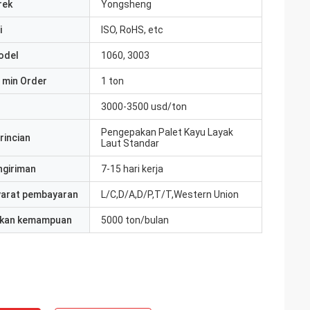
rek
Yongsheng
i
ISO, RoHS, etc
odel
1060, 3003
 min Order
1 ton
3000-3500 usd/ton
Pengepakan Palet Kayu Layak
rincian
Laut Standar
ngiriman
7-15 hari kerja
yarat pembayaran
L/C,D/A,D/P,T/T,Western Union
kan kemampuan
5000 ton/bulan