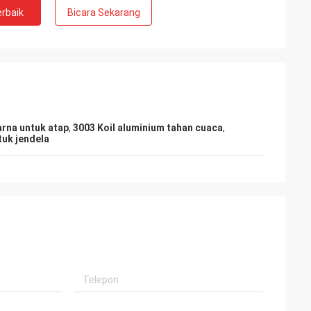
rbaik
Bicara Sekarang
arna untuk atap
,
3003 Koil aluminium tahan cuaca
,
tuk jendela