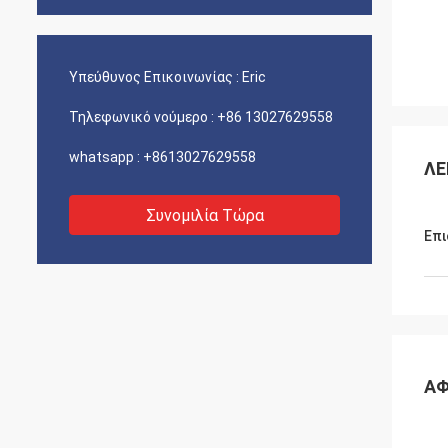
Υπεύθυνος Επικοινωνίας :
Eric
Τηλεφωνικό νούμερο :
+86 13027629558
whatsapp :
+8613027629558
ΛΕ
Συνομιλία Τώρα
Επι
ΑΦ