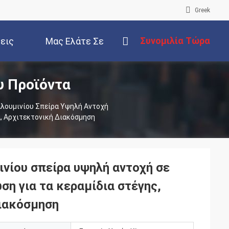
Greek
Συνομιλία Τώρα
εις
Μας Ελάτε Σε
υ Προϊόντα
Επαφή Με
Αλουμινίου Σπείρα Υψηλή Αντοχή
α, Αρχιτεκτονική Διακόσμηση
νίου σπείρα υψηλή αντοχή σε
ση για τα κεραμίδια στέγης,
διακόσμηση