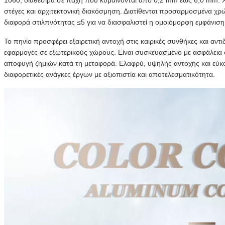
1060, διαθέσιμα σε πάχη που κυμαίνονται από 0,2 mm έως 6,0 mm. Χ
στέγες και αρχιτεκτονική διακόσμηση. Διατίθενται προσαρμοσμένα χ
διαφορά στιλπνότητας ≤5 για να διασφαλιστεί η ομοιόμορφη εμφάνιση
Το πηνίο προσφέρει εξαιρετική αντοχή στις καιρικές συνθήκες και αν
εφαρμογές σε εξωτερικούς χώρους. Είναι συσκευασμένο με ασφάλεια σ
αποφυγή ζημιών κατά τη μεταφορά. Ελαφρύ, υψηλής αντοχής και εύκο
διαφορετικές ανάγκες έργων με αξιοπιστία και αποτελεσματικότητα.