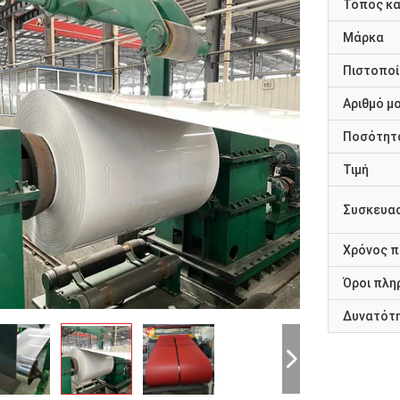
Τόπος κ
Μάρκα
Πιστοποί
Αριθμό μ
Ποσότητα
Τιμή
Συσκευασ
Χρόνος 
Όροι πλη
Δυνατότ