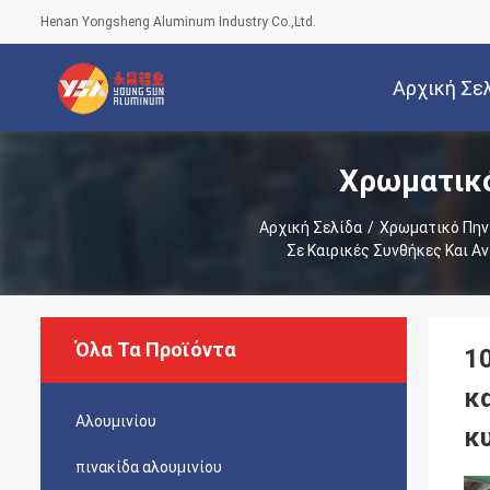
Henan Yongsheng Aluminum Industry Co.,Ltd.
Αρχική Σε
Χρωματικό
Αρχική Σελίδα
/
Χρωματικό Πην
Σε Καιρικές Συνθήκες Και Α
Όλα Τα Προϊόντα
1
κα
Αλουμινίου
κ
πινακίδα αλουμινίου