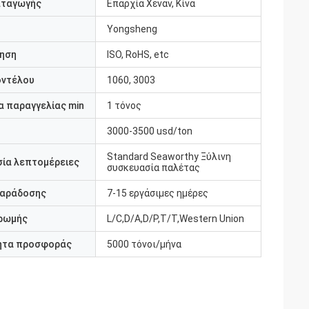
αταγωγής
Επαρχία Χενάν, Κίνα
Yongsheng
ηση
ISO, RoHS, etc
οντέλου
1060, 3003
 παραγγελίας min
1 τόνος
3000-3500 usd/ton
Standard Seaworthy Ξύλινη
ία λεπτομέρειες
συσκευασία παλέτας
παράδοσης
7-15 εργάσιμες ημέρες
ρωμής
L/C,D/A,D/P,T/T,Western Union
ητα προσφοράς
5000 τόνοι/μήνα