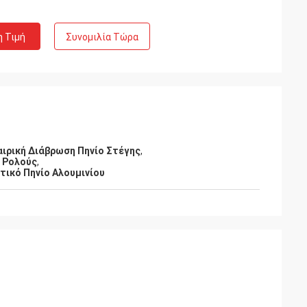
η Τιμή
Συνομιλία Τώρα
αιρική Διάβρωση Πηνίο Στέγης
,
ς Ρολούς
,
τικό Πηνίο Αλουμινίου