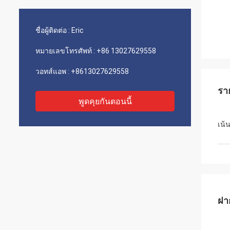
ชื่อผู้ติดต่อ :
Eric
หมายเลขโทรศัพท์ :
+86 13027629558
วอทส์แอพ :
+8613027629558
รา
พูดคุยกันตอนนี้
เน้
ฝา