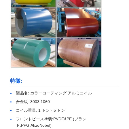
工場見学
品質管理
お問い合わせ
ニュース
特徴:
ケース
製品名: カラーコーティング アルミコイル
合金級: 3003,1060
引金 を 求め て ください
コイル重量: 1 トン - 5 トン
フロントピース塗装:PVDF&PE (ブラン
ド:PPG,AkzoNobel)
アルミホイルロール