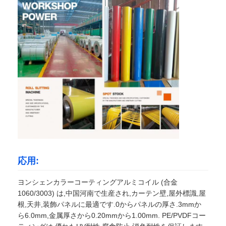
応用:
ヨンシェンカラーコーティングアルミコイル (合金
1060/3003) は,中国河南で生産され,カーテン壁,屋外標識,屋
根,天井,装飾パネルに最適です.0からパネルの厚さ.3mmか
ら6.0mm,金属厚さから0.20mmから1.00mm. PE/PVDFコー