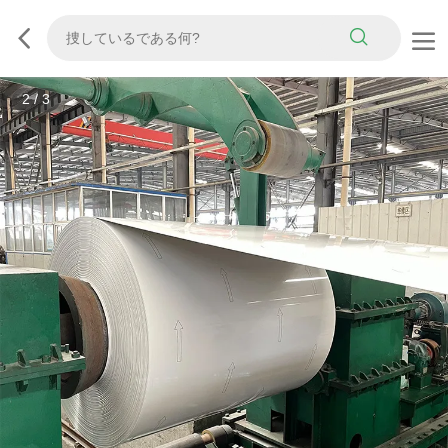
3
/
3