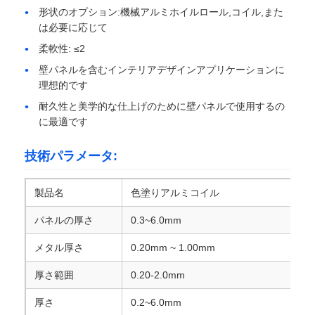
形状のオプション:機械アルミホイルロール,コイル,また
は必要に応じて
アルミニウムプレート
柔軟性: ≤2
壁パネルを含むインテリアデザインアプリケーションに
アルミニウム円
理想的です
耐久性と美学的な仕上げのために壁パネルで使用するの
に最適です
カラーコーティングされたアルミニウムコイル
技術パラメータ:
アルミニウム コイル
製品名
色塗りアルミコイル
アルミニウム ストリップのコイル
パネルの厚さ
0.3~6.0mm
メタル厚さ
0.20mm ~ 1.00mm
アルミニウムチェッカープレート
厚さ範囲
0.20-2.0mm
厚さ
0.2~6.0mm
浮彫りにされたアルミニウム