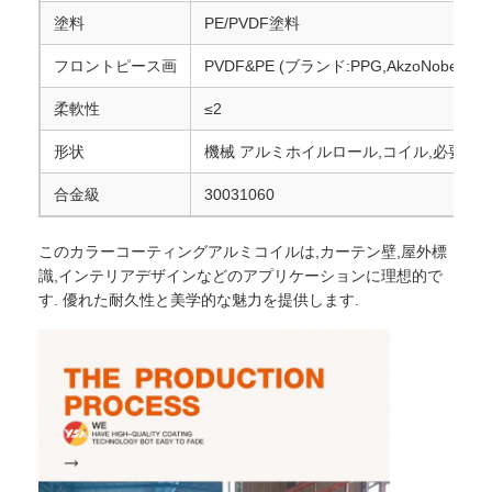
塗料
PE/PVDF塗料
アルミ製の葉片
フロントピース画
PVDF&PE (ブランド:PPG,AkzoNobel)
柔軟性
≤2
アルミニウムハニカムパネル
形状
機械 アルミホイルロール,コイル,必要
アルミニウム蜜蜂の巣
合金級
30031060
このカラーコーティングアルミコイルは,カーテン壁,屋外標
ミラーアルミニウム
識,インテリアデザインなどのアプリケーションに理想的で
す. 優れた耐久性と美学的な魅力を提供します.