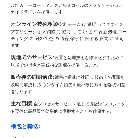
よびカラーコーティングアルミコイルのアプリケーション
ガイドラインを提供します.
オンライン技術相談
技術 チーム は 選択,カスタマイズ,
アプリケーション 調整 に 協力 し て い ます.表面 処理,コー
ティング の 耐久性,色 の 適合,保守 に 関する 質問 に 答え
ます.
現地でのサービス:
設置と処理技術を標準化するために
現場での指導と実践的な訓練を提供すること.
販売後の問題解決:
障害に迅速に対応し,技術上の問題を
及時に解決し,ダウンタイム損失を最小限に抑え,顧客の利益
を守ります
主な目標:
全プロセスサービスを通じて,製品がプロジェク
ト要件に高品質で効率的に準拠することを確保する.
梱包と輸送: