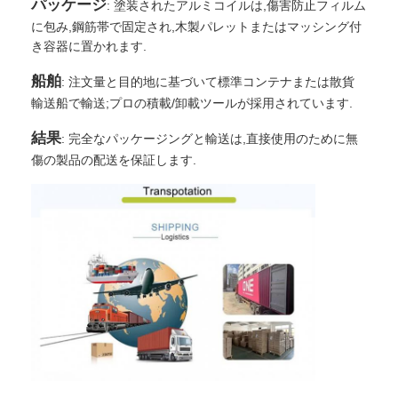
パッケージ
: 塗装されたアルミコイルは,傷害防止フィルム
に包み,鋼筋帯で固定され,木製パレットまたはマッシング付
き容器に置かれます.
船舶
: 注文量と目的地に基づいて標準コンテナまたは散貨
輸送船で輸送;プロの積載/卸載ツールが採用されています.
結果
: 完全なパッケージングと輸送は,直接使用のために無
傷の製品の配送を保証します.