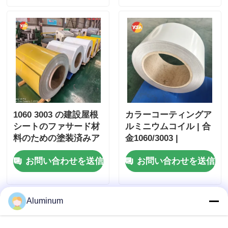
1060 3003 の建設屋根
カラーコーティングア
シートのファサード材
ルミニウムコイル | 合
料のための塗装済みア
金1060/3003 |
ルミニウム コイル
PE/PVDFコーティング
お問い合わせを送信
お問い合わせを送信
| 屋根/外壁/天井用特殊
加工
Aluminum