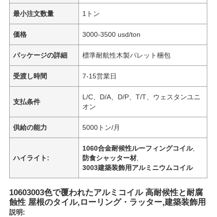
最小注文数量
1トン
価格
3000-3500 usd/ton
パッケージの詳細
標準耐航性木製パレット梱包
受渡し時間
7-15営業日
L/C、D/A、D/P、T/T、ウェスタンユニ
支払条件
オン
供給の能力
5000トン/月
1060合金耐候性ルーフィングコイル
,
ハイライト:
防食シャッター材
,
3003建築装飾用アルミニウムコイル
10603003色で覆われたアルミコイル 高耐候性と耐腐
蝕性 屋根のタイル,ローリング・ラッター,建築装飾用
説明: