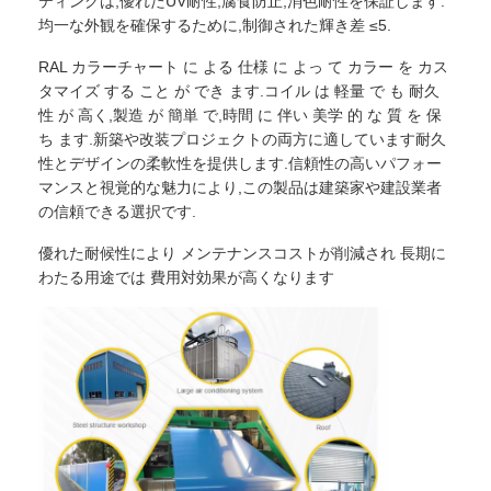
ティングは,優れたUV耐性,腐食防止,消色耐性を保証します.
均一な外観を確保するために,制御された輝き差 ≤5.
RAL カラーチャート に よる 仕様 に よっ て カラー を カス
タマイズ する こと が でき ます.コイル は 軽量 で も 耐久
性 が 高く,製造 が 簡単 で,時間 に 伴い 美学 的 な 質 を 保
ち ます.新築や改装プロジェクトの両方に適しています耐久
性とデザインの柔軟性を提供します.信頼性の高いパフォー
マンスと視覚的な魅力により,この製品は建築家や建設業者
の信頼できる選択です.
優れた耐候性により メンテナンスコストが削減され 長期に
わたる用途では 費用対効果が高くなります