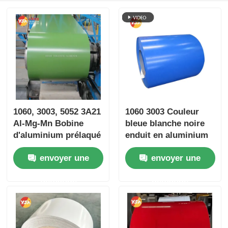
1060, 3003, 5052 3A21
1060 3003 Couleur
Al-Mg-Mn Bobine
bleue blanche noire
d'aluminium prélaqué
enduit en aluminium
Polyester PVDF
bobine 0,2-6,0 mm
envoyer une
envoyer une
Bobine
résistant aux UV pour
fluorocarbonée
revêtement mural
demande
demande
Résistante aux
intempéries Anti-
décoloration Garantie
25 ans pour bardage