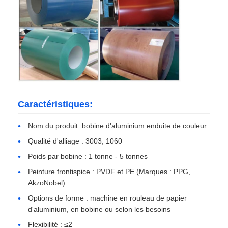
assiette en aluminium
Cercle en aluminium
Bobine en aluminium enduit de couleur
Caractéristiques:
bobine en aluminium
Nom du produit: bobine d'aluminium enduite de couleur
Qualité d'alliage : 3003, 1060
Bobine en aluminium de bande
Poids par bobine : 1 tonne - 5 tonnes
Peinture frontispice : PVDF et PE (Marques : PPG,
AkzoNobel)
Plaque à carreaux en aluminium
Options de forme : machine en rouleau de papier
d'aluminium, en bobine ou selon les besoins
Aluminium de relief
Flexibilité : ≤2