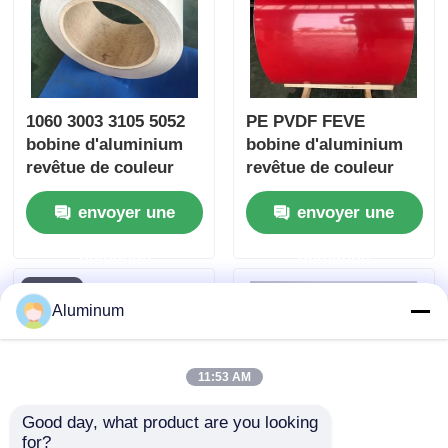
de bâtiment et
habillage de tuyaux
1060 3003 3105 5052
PE PVDF FEVE
bobine d'aluminium
bobine d'aluminium
revêtue de couleur
revêtue de couleur
RAL couleur
1050 1060 3004 3005
envoyer une
envoyer une
pourRoller Shutter
résistant aux rayons
Décoration du
UV des grains de bois
demande
demande
bâtimentRouille
pour les murs de
rideau plafond
Aluminum
11:53 AM
Good day, what product are you looking 
for?