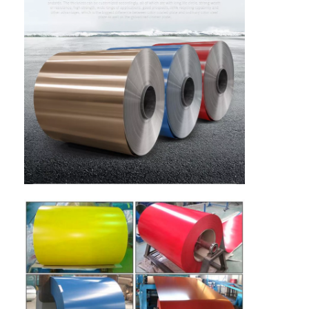
Visite de l'usine
Contrôle de qualité
Nous contacter
Nouvelles
Cas
Demander un devis
Rouleau en aluminium