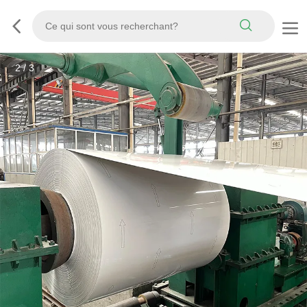
3
/
3