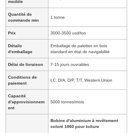
modèle
Quantité de
1 tonne
commande min
Prix
3000-3500 usd/ton
Détails
Emballage de palettes en bois
d'emballage
standard en état de navigabilité
Délai de livraison
7-15 jours ouvrables
Conditions de
LC, D/A, D/P, T/T, Western Union
paiement
Capacité
d'approvisionnem
5000 tonnes/mois
ent
Bobine d'aluminium à revêtement
coloré 1060 pour toiture
,