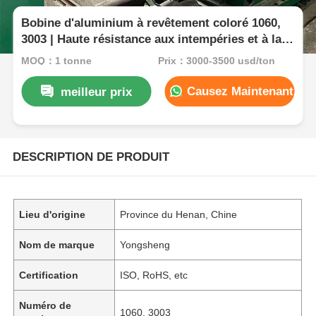
Bobine d'aluminium à revêtement coloré 1060,
3003 | Haute résistance aux intempéries et à la
corrosion | Pour tuiles, volets roulants,
MOQ：1 tonne
Prix：3000-3500 usd/ton
décoration architecturale
Causez Maintenant
meilleur prix
DESCRIPTION DE PRODUIT
Lieu d'origine
Province du Henan, Chine
Nom de marque
Yongsheng
Certification
ISO, RoHS, etc
Numéro de
1060, 3003