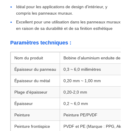
Idéal pour les applications de design d'intérieur, y
compris les panneaux muraux.
feuille d'aluminium laminée
Excellent pour une utilisation dans les panneaux muraux
en raison de sa durabilité et de sa finition esthétique
Panneaux en nid d'abeille en aluminium
Paramètres techniques :
Nid d'abeilles en aluminium
Nom du produit
Bobine d'aluminium enduite de coul
Miroir en aluminium
Épaisseur du panneau
0,3 ~ 6,0 millimètres
Épaisseur du métal
0,20 mm ~ 1,00 mm
Plage d'épaisseur
0,20-2,0 mm
Épaisseur
0,2 ~ 6,0 mm
Peinture
Peinture PE/PVDF
Peinture frontispice
PVDF et PE (Marque : PPG, AkzoNo