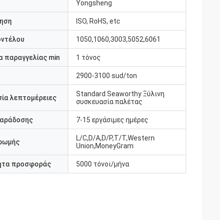
Yongsheng
ηση
ISO, RoHS, etc
οντέλου
1050,1060,3003,5052,6061
 παραγγελίας min
1 τόνος
2900-3100 sud/ton
Standard Seaworthy Ξύλινη
ία λεπτομέρειες
συσκευασία παλέτας
παράδοσης
7-15 εργάσιμες ημέρες
L/C,D/A,D/P,T/T,Western
ρωμής
Union,MoneyGram
ητα προσφοράς
5000 τόνοι/μήνα