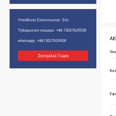
Υπεύθυνος Επικοινωνίας :
Eric
Τηλεφωνικό νούμερο :
+86 13027629558
ΛΕ
whatsapp :
+8613027629558
Ιδι
Συνομιλία Τώρα
Κατ
Εφ