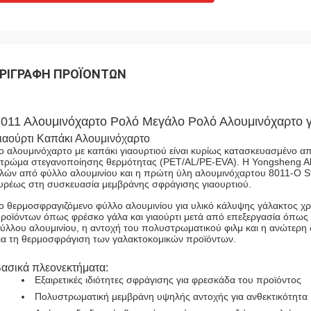
ΡΙΓΡΑΦΉ ΠΡΟΪΌΝΤΩΝ
011 Αλουμινόχαρτο Ρολό Μεγάλο Ρολό Αλουμινόχαρτο γ
ιαούρτι Καπάκι Αλουμινόχαρτο
ο αλουμινόχαρτο με καπάκι γιαουρτιού είναι κυρίως κατασκευασμένο α
τρώμα στεγανοποίησης θερμότητας (PET/AL/PE-EVA). Η Yongsheng Al
λών από φύλλο αλουμινίου και η πρώτη ύλη αλουμινόχαρτου 8011-O Sta
υρέως στη συσκευασία μεμβράνης σφράγισης γιαουρτιού.
ο θερμοσφραγιζόμενο φύλλο αλουμινίου για υλικό κάλυψης γάλακτος χρ
ροϊόντων όπως φρέσκο ​​γάλα και γιαούρτι μετά από επεξεργασία όπως
ύλλου αλουμινίου, η αντοχή του πολυστρωματικού φιλμ και η ανώτερη 
ια τη θερμοσφράγιση των γαλακτοκομικών προϊόντων.
ασικά πλεονεκτήματα:
Εξαιρετικές ιδιότητες σφράγισης για φρεσκάδα του προϊόντος
Πολυστρωματική μεμβράνη υψηλής αντοχής για ανθεκτικότητα