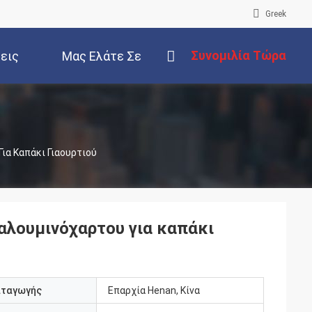
Greek
Συνομιλία Τώρα
εις
Μας Ελάτε Σε
Επαφή Με
ια Καπάκι Γιαουρτιού
αλουμινόχαρτου για καπάκι
αταγωγής
Επαρχία Henan, Κίνα