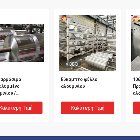
VIDEO
αρμόσιμο
Εύκαμπτο φύλλο
106
αλυμμένο
αλουμινίου
Πρ
μινίου /
αλ
πικαλυμμένο
επί
μινίου / Αδιάβροχο
επ
Καλύτερη Τιμή
Καλύτερη Τιμή
ινίου. 1060, 1235,
αλο
.
αλο
επί
σω