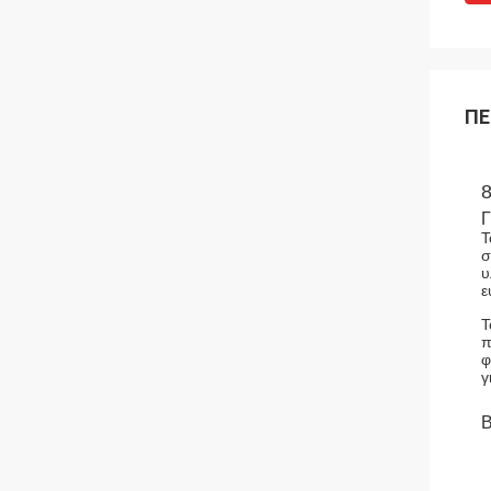
ΠΕ
8
Γ
Τ
σ
υ
ε
Τ
π
φ
γ
Β