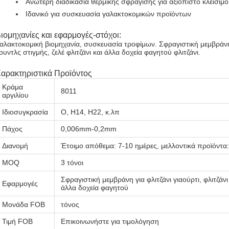
Ανώτερη διαδικασία θερμικής σφράγισης για αξιόπιστο κλείσιμο
Ιδανικό για συσκευασία γαλακτοκομικών προϊόντων
ιομηχανίες και εφαρμογές-στόχοι:
αλακτοκομική βιομηχανία, συσκευασία τροφίμων. Σφραγιστική μεμβράνη γι
ουντλς στιγμής, ζελέ φλιτζάνι και άλλα δοχεία φαγητού φλιτζάνι.
αρακτηριστικά Προϊόντος
Κράμα
8011
αργιλίου
Ιδιοσυγκρασία
O, H14, H22, κ.λπ
Πάχος
0,006mm-0,2mm
Διανομή
Έτοιμο απόθεμα: 7-10 ημέρες, μελλοντικά προϊόντα
MOQ
3 τόνοι
Σφραγιστική μεμβράνη για φλιτζάνι γιαούρτι, φλιτζάνι 
Εφαρμογές
άλλα δοχεία φαγητού
Μονάδα FOB
τόνος
Τιμή FOB
Επικοινωνήστε για τιμολόγηση