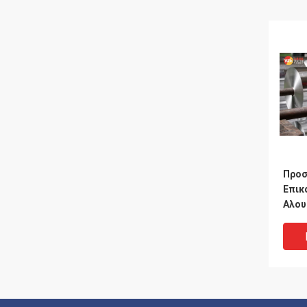
Προσ
Επικ
Αλου
Προε
Αλου
Αλουμ
8011