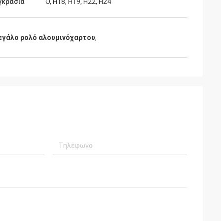
γκρασία
Ο, Η18, Η19, Η22, Η24
εγάλο ρολό αλουμινόχαρτου
,