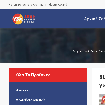
Henan Yongsheng Aluminum Industry Co.,Ltd.
Αρχική Σε
Αρχική Σελίδα
/
Αλο
Όλα Τα Προϊόντα
8
γ
Αλουμινίου
πινακίδα αλουμινίου