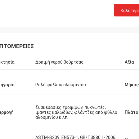
Καλύτερ
ΠΤΟΜΈΡΕΙΕΣ
οκτησία
Δοκιμή νερού βούρτσας
Αξία
ηγορία
Ρολό φύλλου αλουμινίου
Μήκος
Συσκευασίες τροφίμων, πυκνωτές,
αρμογή
ιμάντες καλωδίων, φλάντζες από φύλλο
Πλάτο
αλουμινίου κ.λπ.
ASTM-B209, EN573-1, GB/T3880.1-2006,