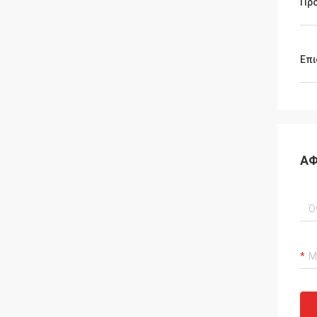
Πρ
Επι
ΑΦ