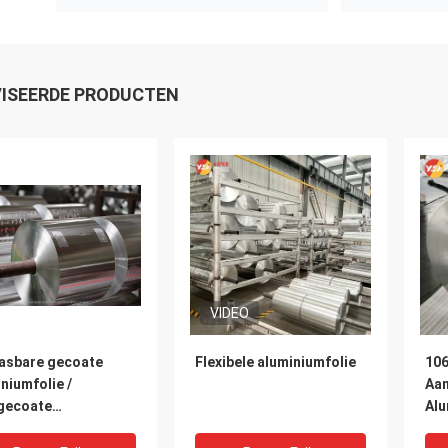
ISEERDE PRODUCTEN
VIDEO
asbare gecoate
Flexibele aluminiumfolie
106
niumfolie /
Aa
gecoate
Alu
niumfolie /
Vo