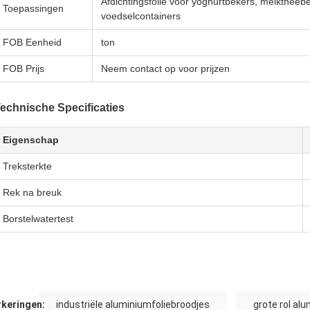
Afdichtingsfolie voor yoghurtbekers, melktheebe
Toepassingen
voedselcontainers
FOB Eenheid
ton
FOB Prijs
Neem contact op voor prijzen
echnische Specificaties
Eigenschap
Treksterkte
Rek na breuk
Borstelwatertest
keringen:
industriële aluminiumfoliebroodjes
grote rol al