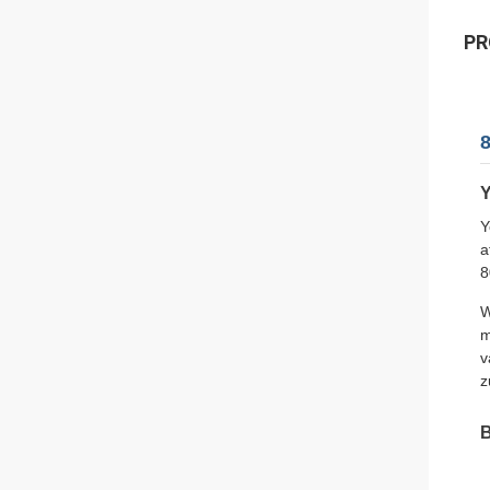
PR
Y
Y
a
8
W
m
v
z
B