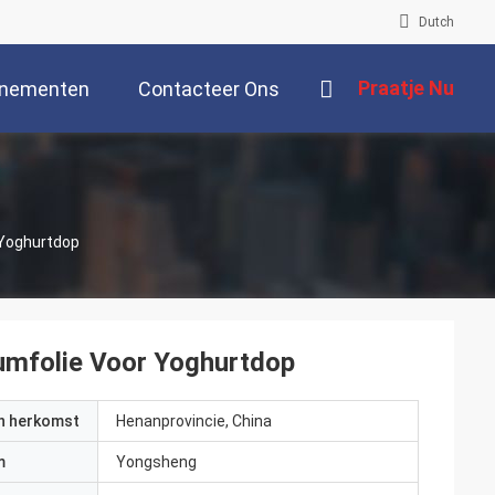
Dutch
Praatje Nu
nementen
Contacteer Ons
 Yoghurtdop
iumfolie Voor Yoghurtdop
an herkomst
Henanprovincie, China
m
Yongsheng