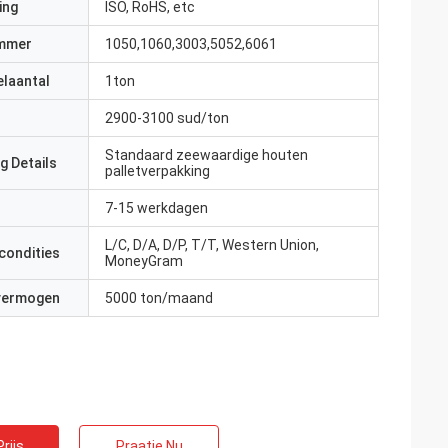
ing
ISO, RoHS, etc
mmer
1050,1060,3003,5052,6061
elaantal
1ton
2900-3100 sud/ton
Standaard zeewaardige houten
g Details
palletverpakking
7-15 werkdagen
L/C, D/A, D/P, T/T, Western Union,
condities
MoneyGram
 vermogen
5000 ton/maand
rijs
Praatje Nu