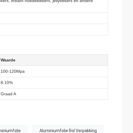
kers, instant noedelbekers, jellybekers en andere
Waarde
100-120Mpa
8-10%
Graad A
uminiumfolie
Aluminiumfolie Rol Verpakking