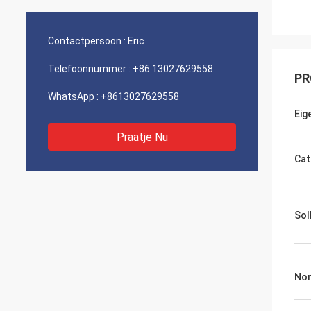
Contactpersoon :
Eric
Telefoonnummer :
+86 13027629558
PR
WhatsApp :
+8613027629558
Ei
Praatje Nu
Cat
Soll
No