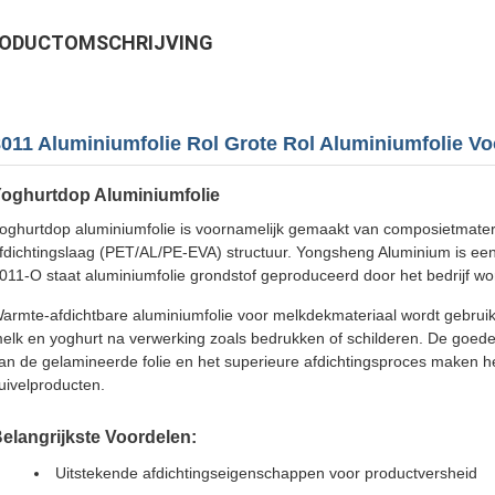
ODUCTOMSCHRIJVING
8011 Aluminiumfolie Rol Grote Rol Aluminiumfolie V
oghurtdop Aluminiumfolie
oghurtdop aluminiumfolie is voornamelijk gemaakt van composietmater
fdichtingslaag (PET/AL/PE-EVA) structuur. Yongsheng Aluminium is een 
011-O staat aluminiumfolie grondstof geproduceerd door het bedrijf word
armte-afdichtbare aluminiumfolie voor melkdekmateriaal wordt gebruik
elk en yoghurt na verwerking zoals bedrukken of schilderen. De goede 
an de gelamineerde folie en het superieure afdichtingsproces maken h
uivelproducten.
elangrijkste Voordelen:
Uitstekende afdichtingseigenschappen voor productversheid