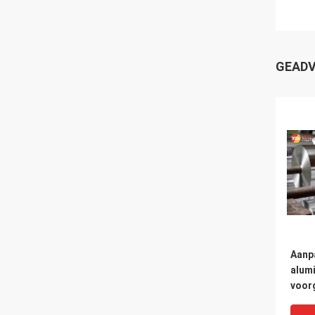
GEADV
Aanp
alumi
voor
alumi