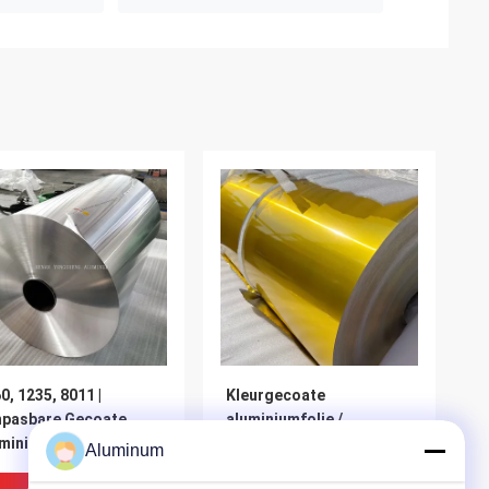
0, 1235, 8011 |
Kleurgecoate
npasbare Gecoate
aluminiumfolie /
miniumfolie /
voorgecoate
Aluminum
orgecoate
aluminiumfolie /