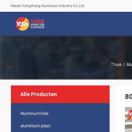
Henan Yongsheng Aluminum Industry Co.,Ltd.
Thuis
/
Al
Alle Producten
80
Aluminiumfolie
aluminium plaat