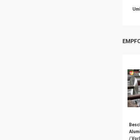
Umb
EMPFO
Besc
Alum
/ Vor