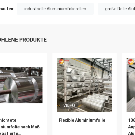
auten:
industrielle Aluminiumfolierollen
große Rolle Aluf
HLENE PRODUKTE
VIDEO
hichtete
Flexible Aluminiumfolie
106
iniumfolie nach Maß
Anp
koatierte
Alu