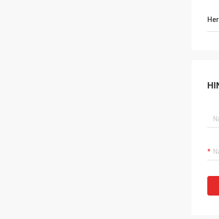
Her
HI