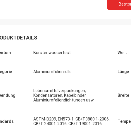
Bestpr
ODUKTDETAILS
entum
Bürstenwassertest
Wert
egorie
Aluminiumfolienrolle
Länge
Lebensmittelverpackungen,
wendung
Kondensatoren, Kabelbinder,
Breite
Aluminiumfoliendichtungen usw.
ASTM-B209, EN573-1, GB/T3880.1-2006,
ndards
Tempe
GB/T 24001-2016, GB/T 19001-2016