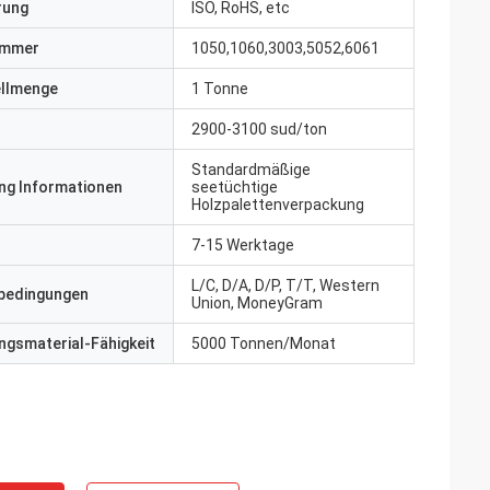
erung
ISO, RoHS, etc
ummer
1050,1060,3003,5052,6061
ellmenge
1 Tonne
2900-3100 sud/ton
Standardmäßige
ng Informationen
seetüchtige
Holzpalettenverpackung
7-15 Werktage
L/C, D/A, D/P, T/T, Western
bedingungen
Union, MoneyGram
gsmaterial-Fähigkeit
5000 Tonnen/Monat