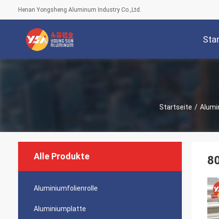
Henan Yongsheng Aluminum Industry Co.,Ltd.
Star
Startseite
/
Alumin
Alle Produkte
80
Aluminiumfolienrolle
Aluminiumplatte