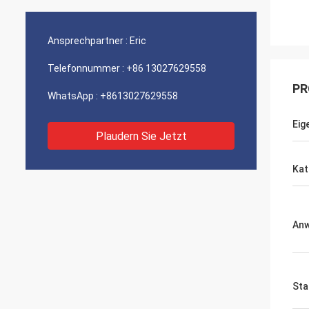
Ansprechpartner :
Eric
Telefonnummer :
+86 13027629558
PR
WhatsApp :
+8613027629558
Eig
Plaudern Sie Jetzt
Kat
An
Sta