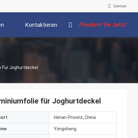
German
Plaudern Sie Jetzt
en
Kontaktieren
Sie Uns
e Für Joghurtdeckel
uminiumfolie für Joghurtdeckel
sort
Henan-Provinz, China
ame
Yongsheng