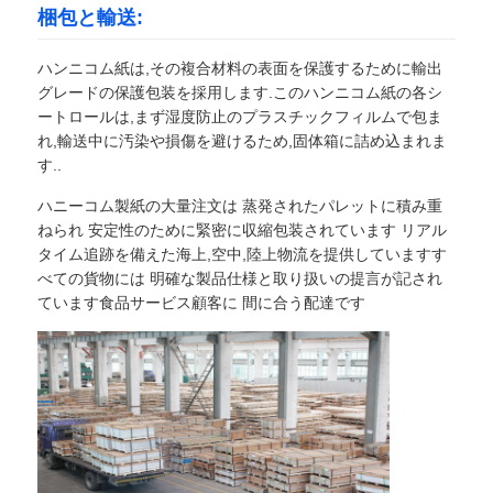
梱包と輸送:
ハンニコム紙は,その複合材料の表面を保護するために輸出
グレードの保護包装を採用します.このハンニコム紙の各シ
ートロールは,まず湿度防止のプラスチックフィルムで包ま
れ,輸送中に汚染や損傷を避けるため,固体箱に詰め込まれま
す..
ハニーコム製紙の大量注文は 蒸発されたパレットに積み重
ねられ 安定性のために緊密に収縮包装されています リアル
タイム追跡を備えた海上,空中,陸上物流を提供していますす
べての貨物には 明確な製品仕様と取り扱いの提言が記され
ています食品サービス顧客に 間に合う配達です