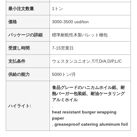
最小注文数量
1トン
価格
3000-3500 usd/ton
パッケージの詳細
標準耐航性木製パレット梱包
受渡し時間
7-15営業日
支払条件
ウェスタンユニオン,T/T,D/A,D/P,L/C
供給の能力
5000トン/月
食品グレードのハニカムホイル紙、耐
熱バーガー包装紙、耐油ケータリング
アルミホイル
ハイライト:
,
heat resistant burger wrapping
paper
,
greaseproof catering aluminum foil