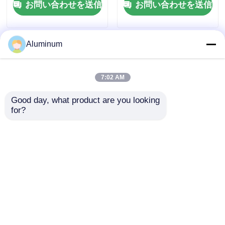
お問い合わせを送信
お問い合わせを送信
ジ 熱隔熱
Aluminum
7:02 AM
Good day, what product are you looking 
for?
製薬食品HVACの絶縁
防湿紙 食品包装・タバ
材のための高い障壁の
コ・医薬品用 層状アル
薄板にされたアルミ ホ
ミホイル
イルのFDA等級
お問い合わせを送信
お問い合わせを送信
ホーム
企業情報
お問い合わせ
Desktop Site