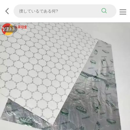
3
/
3