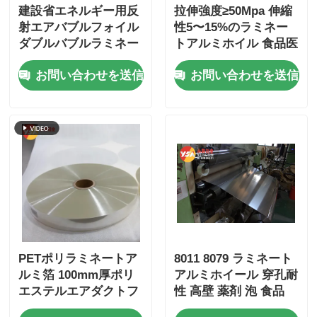
建設省エネルギー用反
拉伸強度≥50Mpa 伸縮
射エアバブルフォイル
性5〜15%のラミネー
ダブルバブルラミネー
トアルミホイル 食品医
トアルミフォイル蒸気
薬品包装および産業用
お問い合わせを送信
お問い合わせを送信
バリア強化断熱バブル
に使用するのに最適
ラップフォイル
PETポリラミネートア
8011 8079 ラミネート
ルミ箔 100mm厚ポリ
アルミホイール 穿孔耐
エステルエアダクトフ
性 高壁 薬剤 泡 食品
ィルム
化粧品 工業用パッケー