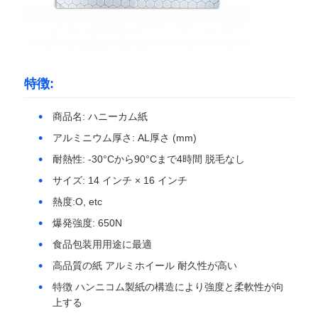
工場見学
特徴:
品質管理
商品名: ハニーカム紙
お問い合わせ
アルミニウム厚さ: AL厚さ (mm)
耐熱性: -30°Cから90°Cまで4時間 脱毛なし
ニュース
サイズ: 14 インチ × 16 インチ
熱度:O, etc
ケース
爆発強度: 650N
食品包装用用途に最適
引金 を 求め て ください
高品質の紙 アルミホイール 耐久性が高い
特徴 ハンニコム製紙の構造により強度と柔軟性が向
上する
アルミホイルロール