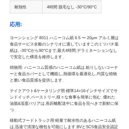
耐熱性
4時間 脱毛なし -30°C/90°C
アルミ製の葉片
応用:
アルミニウムハニカムパネル
ヨーンシェング 8011 ハニーコム紙 6.5 〜 20μm アルミ層は
食品サービス全般のシナリオに適していますこのミツバチ葉
アルミニウム蜜蜂の巣
紙は, -30°Cから90°Cまで,最大4時間,デラミネーションなし
で安定した構造を維持します..
焼物用: ハニーコム質感のハニーコム紙は,粘りしないコーナ
ミラーアルミニウム
ーと食品カバーとして機能し,熱循環を最適化し,均質な焼物
と脆い食品質感を提供します.
テイクアウト&ケータリング用:標準14×16インチサイズでサ
ンドイッチ,ペーストリー,様々な食事を簡単に包む. 優れた
油脂&湿度バリアは,長距離配送中に食品を完ぺきで新鮮に保
つ.
移動式フードトラック用:軽量で耐水性のあるハニーコム紙
は,迅速で清潔な梱包を可能にします.BVとSCS食品安全認証