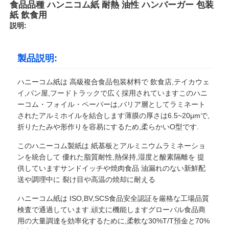
食品品種 ハンニコム紙 耐熱 油性 ハンバーガー 包装
紙 飲食用
説明:
製品説明:
ハニーコム紙は 高級複合食品包装材料で 飲食店,テイカウェ
イ,パン屋,フードトラックで広く採用されていますこのハニ
ーコム・フォイル・ペーパーは,バリア層としてラミネート
されたアルミホイルを結合します薄膜の厚さは6.5~20μmで,
折りたたみや形作りを容易にするため,柔らかいO型です.
このハニーコム製紙は 紙基板とアルミニウムラミネーショ
ンを統合して 優れた脂質耐性,熱保持,湿度と酸素隔離を 提
供していますサンドイッチや焼肉食品 油漏れのない新鮮配
送や調理中に 裂け目や高温の焼却に耐える
ハニーコム紙は ISO,BV,SCS食品安全認証を厳格な工場品質
検査で通過しています.頑丈に機能しますグローバル食品商
用の大量調達を効率化するために,柔軟な30%T/T預金と70%