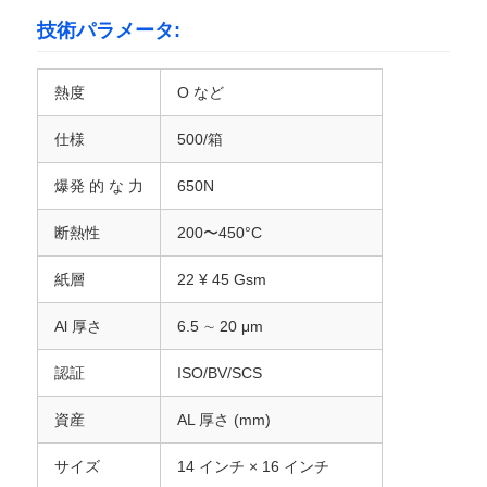
技術パラメータ:
アルミニウムプレート
熱度
O など
アルミニウム円
仕様
500/箱
爆発 的 な 力
650N
カラーコーティングされたアルミニウムコイル
断熱性
200〜450°C
アルミニウム コイル
紙層
22 ¥ 45 Gsm
Al 厚さ
6.5 ∼ 20 μm
アルミニウム ストリップのコイル
認証
ISO/BV/SCS
アルミニウムチェッカープレート
資産
AL 厚さ (mm)
サイズ
14 インチ × 16 インチ
浮彫りにされたアルミニウム