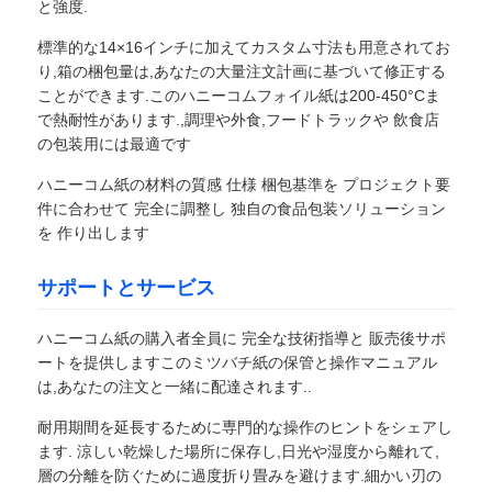
と強度.
標準的な14×16インチに加えてカスタム寸法も用意されてお
り,箱の梱包量は,あなたの大量注文計画に基づいて修正する
ことができます.このハニーコムフォイル紙は200-450°Cま
で熱耐性があります.,調理や外食,フードトラックや 飲食店
の包装用には最適です
ハニーコム紙の材料の質感 仕様 梱包基準を プロジェクト要
件に合わせて 完全に調整し 独自の食品包装ソリューション
を 作り出します
サポートとサービス
ハニーコム紙の購入者全員に 完全な技術指導と 販売後サポ
ートを提供しますこのミツバチ紙の保管と操作マニュアル
は,あなたの注文と一緒に配達されます..
耐用期間を延長するために専門的な操作のヒントをシェアし
ます. 涼しい乾燥した場所に保存し,日光や湿度から離れて,
層の分離を防ぐために過度折り畳みを避けます.細かい刃の