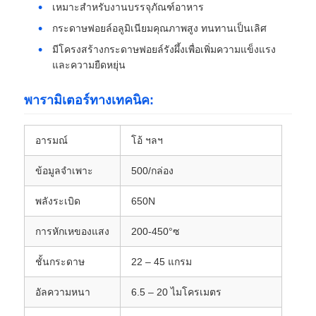
เหมาะสำหรับงานบรรจุภัณฑ์อาหาร
กระดาษฟอยล์อลูมิเนียมคุณภาพสูง ทนทานเป็นเลิศ
แผ่นอลูมิเนียม
มีโครงสร้างกระดาษฟอยล์รังผึ้งเพื่อเพิ่มความแข็งแรง
และความยืดหยุ่น
วงกลมอลูมิเนียม
พารามิเตอร์ทางเทคนิค:
ขดลวดอลูมิเนียมเคลือบสี
อารมณ์
โอ้ ฯลฯ
ขดลวดอลูมิเนียม
ข้อมูลจำเพาะ
500/กล่อง
พลังระเบิด
650N
อลูมิเนียม Strip Coil
การหักเหของแสง
200-450°ซ
แผ่นตาหมากรุกอลูมิเนียม
ชั้นกระดาษ
22 – 45 แกรม
อัลความหนา
6.5 – 20 ไมโครเมตร
อลูมิเนียมนูน