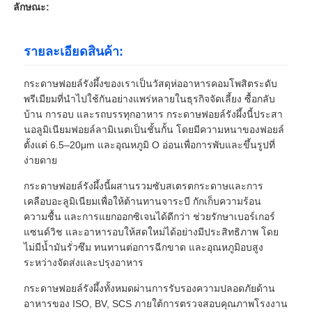
ลักษณะ:
รายละเอียดสินค้า:
กระดาษฟอยล์รังผึ้งของเราเป็นวัสดุห่ออาหารคอมโพสิตระดับ
พรีเมียมที่นำไปใช้กันอย่างแพร่หลายในธุรกิจจัดเลี้ยง ซื้อกลับ
บ้าน การอบ และรถบรรทุกอาหาร กระดาษฟอยล์รังผึ้งนี้ประสา
นอลูมิเนียมฟอยล์ลามิเนตเป็นชั้นกั้น โดยมีความหนาของฟอยล์
ตั้งแต่ 6.5–20μm และอุณหภูมิ O อ่อนเพื่อการพับและขึ้นรูปที่
ง่ายดาย
กระดาษฟอยล์รังผึ้งนี้ผสานรวมซับสเตรตกระดาษและการ
เคลือบอะลูมิเนียมเพื่อให้ต้านทานจาระบี กักเก็บความร้อน
ความชื้น และการแยกออกซิเจนได้ดีกว่า ช่วยรักษาเบอร์เกอร์
แซนด์วิช และอาหารอบให้สดใหม่ได้อย่างมีประสิทธิภาพ โดย
ไม่มีน้ำมันรั่วซึม ทนทานต่อการฉีกขาด และอุณหภูมิอบสูง
ระหว่างจัดส่งและปรุงอาหาร
กระดาษฟอยล์รังผึ้งทั้งหมดผ่านการรับรองความปลอดภัยด้าน
อาหารของ ISO, BV, SCS ภายใต้การตรวจสอบคุณภาพโรงงาน