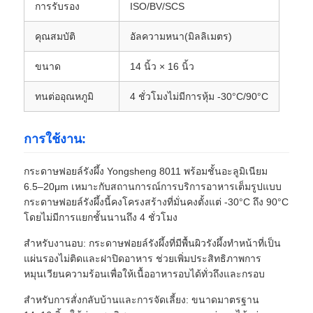
การรับรอง
ISO/BV/SCS
ผนังอลูมิเนียมแผ่น
คุณสมบัติ
อัลความหนา(มิลลิเมตร)
ขนาด
14 นิ้ว × 16 นิ้ว
แผงอลูมิเนียมรังผึ้ง
ทนต่ออุณหภูมิ
4 ชั่วโมงไม่มีการหุ้ม -30°C/90°C
รังผึ้งอลูมิเนียม
การใช้งาน:
อลูมิเนียมกระจก
กระดาษฟอยล์รังผึ้ง Yongsheng 8011 พร้อมชั้นอะลูมิเนียม
6.5–20μm เหมาะกับสถานการณ์การบริการอาหารเต็มรูปแบบ
กระดาษฟอยล์รังผึ้งนี้คงโครงสร้างที่มั่นคงตั้งแต่ -30°C ถึง 90°C
โดยไม่มีการแยกชั้นนานถึง 4 ชั่วโมง
สำหรับงานอบ: กระดาษฟอยล์รังผึ้งที่มีพื้นผิวรังผึ้งทำหน้าที่เป็น
แผ่นรองไม่ติดและฝาปิดอาหาร ช่วยเพิ่มประสิทธิภาพการ
หมุนเวียนความร้อนเพื่อให้เนื้ออาหารอบได้ทั่วถึงและกรอบ
สำหรับการสั่งกลับบ้านและการจัดเลี้ยง: ขนาดมาตรฐาน