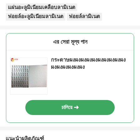
แผ่นอะลูมิเนียมเคลือบลามิเนต
ฟอยล์อะลูมิเนียมลามิเนต
ฟอยล์ลามิเนต
এর সেরা মূল্য পান
กระดาษผงผงผงผงผงผงผงผงผงผง
ผงผงผงผงผงผง
চালিয়ে
แนะนำผลิตภัณฑ์