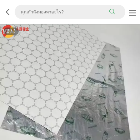
3
/
3