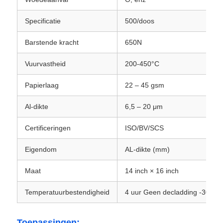
Specificatie
500/doos
gelamineerde aluminiumfolie
Barstende kracht
650N
Aluminium honingraatpanelen
Vuurvastheid
200-450°C
Papierlaag
22 – 45 gsm
Aluminiumhoningraat
Al-dikte
6,5 – 20 μm
Spiegelaluminium
Certificeringen
ISO/BV/SCS
Eigendom
AL-dikte (mm)
Maat
14 inch × 16 inch
Temperatuurbestendigheid
4 uur Geen decladding -30°C/
Toepassingen: