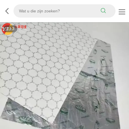
3
/
3