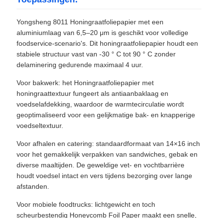
Yongsheng 8011 Honingraatfoliepapier met een
aluminiumlaag van 6,5–20 μm is geschikt voor volledige
foodservice-scenario's. Dit honingraatfoliepapier houdt een
stabiele structuur vast van -30 ° C tot 90 ° C zonder
delaminering gedurende maximaal 4 uur.
Voor bakwerk: het Honingraatfoliepapier met
honingraattextuur fungeert als antiaanbaklaag en
voedselafdekking, waardoor de warmtecirculatie wordt
geoptimaliseerd voor een gelijkmatige bak- en knapperige
voedseltextuur.
Voor afhalen en catering: standaardformaat van 14×16 inch
voor het gemakkelijk verpakken van sandwiches, gebak en
diverse maaltijden. De geweldige vet- en vochtbarrière
houdt voedsel intact en vers tijdens bezorging over lange
afstanden.
Voor mobiele foodtrucks: lichtgewicht en toch
scheurbestendig Honeycomb Foil Paper maakt een snelle,