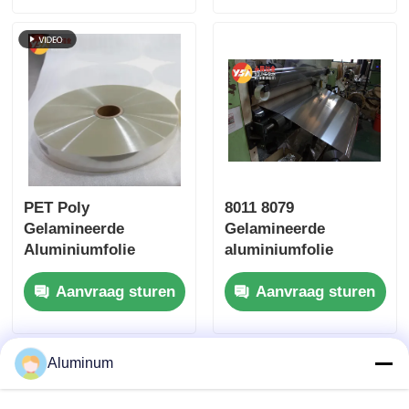
Dampremmer
voedsel,
Versterkte
farmaceutische
Thermische Isolatie
verpakkingen en
Luchtkussenfolie
industrieel gebruik
Folie voor Bouw
Energiebesparing
PET Poly
8011 8079
Gelamineerde
Gelamineerde
Aluminiumfolie
aluminiumfolie
100mm Dikte
Punctiebestendige
Aanvraag sturen
Aanvraag sturen
Polyester
Hoge barrière Voor
Luchtkanalenfolie
farmaceutische
producten Blister
Voedsel Cosmetische
Aluminum
industriële
verpakkingen