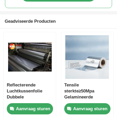
Geadviseerde Producten
Reflecterende
Tensile
Luchtkussenfolie
sterkte≥50Mpa
Dubbele
Gelamineerde
Luchtkussenfolie
aluminiumfolie met
Aanvraag sturen
Aanvraag sturen
Gelamineerde
verlenging 5-15
Aluminiumfolie
procent Ideaal voor