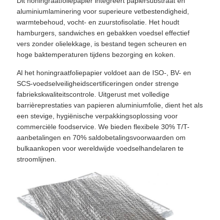
Dit honingraatfoliepapier integreert papiersubstraat en
aluminiumlaminering voor superieure vetbestendigheid,
warmtebehoud, vocht- en zuurstofisolatie. Het houdt
hamburgers, sandwiches en gebakken voedsel effectief
vers zonder olielekkage, is bestand tegen scheuren en
hoge baktemperaturen tijdens bezorging en koken.
Al het honingraatfoliepapier voldoet aan de ISO-, BV- en
SCS-voedselveiligheidscertificeringen onder strenge
fabriekskwaliteitscontrole. Uitgerust met volledige
barrièreprestaties van papieren aluminiumfolie, dient het als
een stevige, hygiënische verpakkingsoplossing voor
commerciële foodservice. We bieden flexibele 30% T/T-
aanbetalingen en 70% saldobetalingsvoorwaarden om
bulkaankopen voor wereldwijde voedselhandelaren te
Huis
stroomlijnen.
Producten
Over Ons