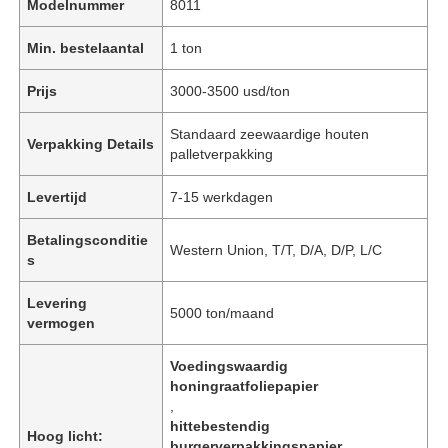
Modelnummer
8011
Min. bestelaantal
1 ton
Prijs
3000-3500 usd/ton
Standaard zeewaardige houten
Verpakking Details
palletverpakking
Levertijd
7-15 werkdagen
Betalingsconditie
Western Union, T/T, D/A, D/P, L/C
s
Levering
5000 ton/maand
vermogen
Voedingswaardig
honingraatfoliepapier
,
hittebestendig
Hoog licht:
burgerverpakkingspapier