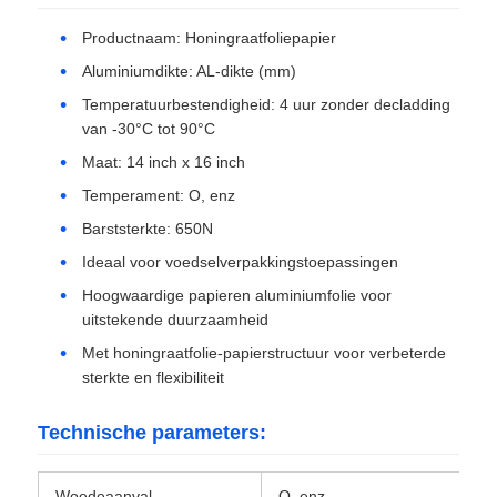
Productnaam: Honingraatfoliepapier
aluminium plaat
Aluminiumdikte: AL-dikte (mm)
Temperatuurbestendigheid: 4 uur zonder decladding
Aluminiumcirkel
van -30°C tot 90°C
Maat: 14 inch x 16 inch
Temperament: O, enz
Kleurgecoate aluminium spiraal
Barststerkte: 650N
Ideaal voor voedselverpakkingstoepassingen
aluminiumrol
Hoogwaardige papieren aluminiumfolie voor
uitstekende duurzaamheid
De Rol van de aluminiumstrook
Met honingraatfolie-papierstructuur voor verbeterde
sterkte en flexibiliteit
Aluminium geruite plaat
Technische parameters:
In reliëf gemaakt aluminium
Woedeaanval
O, enz