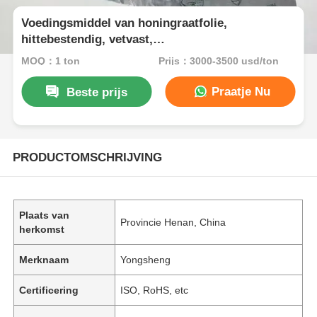
Voedingsmiddel van honingraatfolie,
hittebestendig, vetvast,
burgerverpakkingspapier voor de horeca
MOQ：1 ton
Prijs：3000-3500 usd/ton
Praatje Nu
Beste prijs
PRODUCTOMSCHRIJVING
Plaats van
Provincie Henan, China
herkomst
Merknaam
Yongsheng
Certificering
ISO, RoHS, etc