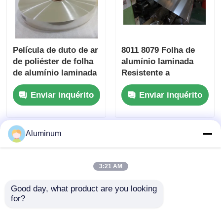
Película de duto de ar
8011 8079 Folha de
de poliéster de folha
alumínio laminada
de alumínio laminada
Resistente a
PET Poly de 100 mm
perfuração Alta
Enviar inquérito
Enviar inquérito
de espessura
barreira Para
Farmácia Bolhas
Alimentos
Cosméticos
Aluminum
Embalagens
Industriais
Isolamento térmico
3:21 AM
Good day, what product are you looking 
for?