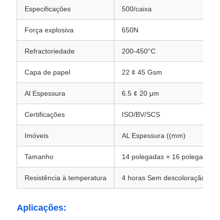
Especificações
500/caixa
Folha de alumínio laminada
Força explosiva
650N
Refractoriedade
200-450°C
Painéis de favo de mel em alumínio
Capa de papel
22 ¢ 45 Gsm
Favo de mel de alumínio
Al Espessura
6.5 ¢ 20 μm
Certificações
ISO/BV/SCS
Espelho de alumínio
Imóveis
AL Espessura ((mm)
Tamanho
14 polegadas × 16 polegadas
Resistência à temperatura
4 horas Sem descoloração -30
Aplicações: