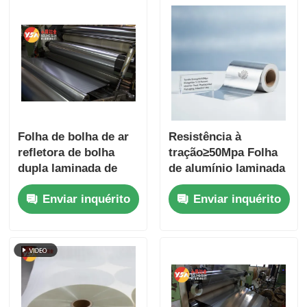
Folha de bolha de ar
Resistência à
refletora de bolha
tração≥50Mpa Folha
dupla laminada de
de alumínio laminada
alumínio, barreira de
com alongamento de
Enviar inquérito
Enviar inquérito
vapor reforçada de
5 a 15% Ideal para
isolamento térmico,
embalagens
folha de bolha para
alimentares
economia de energia
farmacêuticas e usos
na construção
industriais