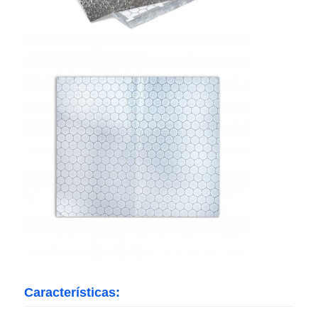
Visita à Fábrica
Controle de qualidade
Contacte-nos
Notícias
Casos
Solicitar Orçamento
Características:
Rolo de papel alumínio