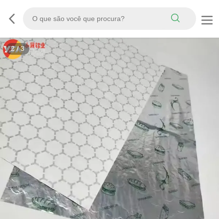
3
/
3