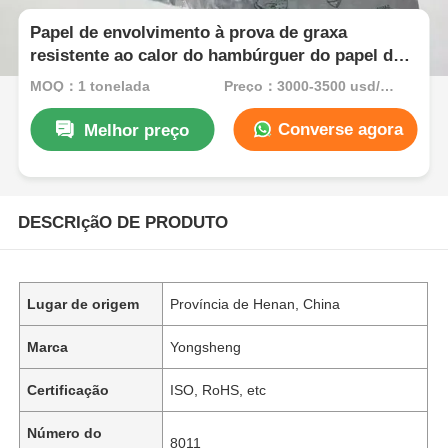
Papel de envolvimento à prova de graxa
resistente ao calor do hambúrguer do papel da
folha do favo de mel do produto comestível para
MOQ：1 tonelada
Preço：3000-3500 usd/ton
a restauração
Converse agora
Melhor preço
DESCRIçãO DE PRODUTO
Lugar de origem
Província de Henan, China
Marca
Yongsheng
Certificação
ISO, RoHS, etc
Número do
8011