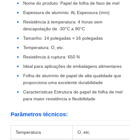
Nome do produto: Papel de folha de favo de mel
Espessura de alumínio: AL Espessura (mm)
Placa de alumínio
Resistência à temperatura: 4 horas sem
descapotação de -30°C a 90°C
Círculo de alumínio
Tamanho: 14 polegadas × 16 polegadas
Temperatura: O, etc.
Bobina de alumínio revestida a cores
Resistência à ruptura: 650 N
Ideal para aplicações de embalagens alimentares
bobina de alumínio
Folha de alumínio de papel de alta qualidade que
proporciona uma excelente durabilidade
Características Estrutura de papel de folha de mel
Bobina de alumínio da tira
para maior resistência e flexibilidade
Parâmetros técnicos:
Placa quadriculada em alumínio
Temperatura
O, etc.
Alumínio gravado