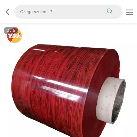
3
/
5