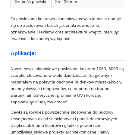
Grubość powłoki
25 - 28 mm
folia aluminium laminowana
Ta powlekana kolorowo aluminiowa cewka idealnie nadaje
się do zastosowań takich jak znaki zewnętrzne,
oznakowanie i reklamy oraz architektura wnętrz, oferując
Aluminiowe panele plastra miodu
trwałość i doskonałą wydajność.
Aluminiowy plaster miodu
Aplikacje:
Nasze cewki aluminiowe powlekane kolorem 1060, 3003 są
Lustrzane aluminium
szeroko stosowane w wielu dziedzinach. Są głównym
materiałem na pokrycia dachowe budynków mieszkalnych,
przemysłowych i magazynów, są odporne na trudne
warunki atmosferyczne, promienie UV i korozję,
zapewniając długą żywotność.
Cewki są również powszechnie stosowane do budowy
zewnętrznych okładzin ściennych i paneli dekoracyjnych.
Dzięki stabilnemu kolorowi i gładkiej powierzchni
umożliwiają stylowe projekty architektoniczne i łatwy