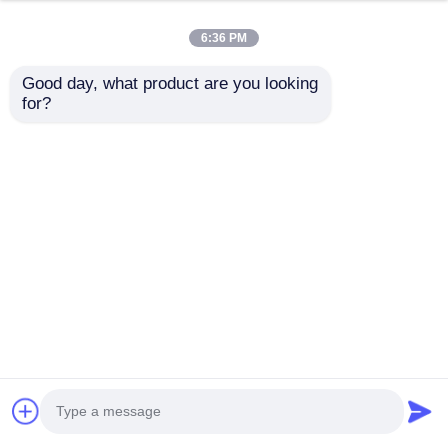
6:36 PM
Good day, what product are you looking 
for?
Kolorowy powłok
Kolorowa cewka
aluminiowy 1060/3003
aluminiowa
powłoka PE/PVDF
1050/1060/1100/3003 |
dostosowywalny
Powłoka
Wyślij zapytanie
Wyślij zapytanie
kolor i specyfikacje
PE/PVDF/HDP/SMP |
specjalizują się w
80-90 wysoki połysk |
budownictwie,
Do ścian
dekoracji i drzwiach z
zewnętrznych/wewnętrzn
Dom
O nas
Skontaktuj się z nami
Desktop Site
roletami
i pokryć dachowych
Sitemap
Polityka prywatności
Jakość
Rolka folii aluminiowej
Fabryka w
Chinach.Copyright © 2026 Henan Yongsheng