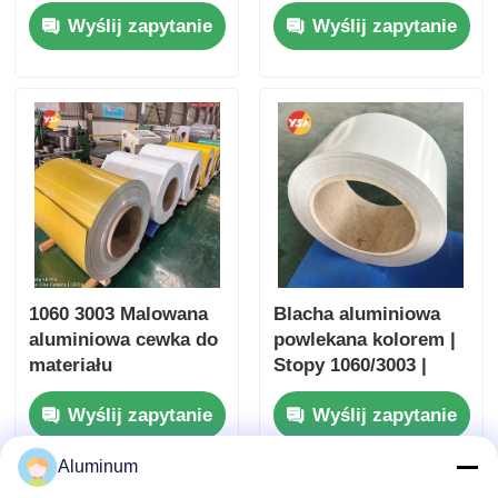
3003 5052 0,2-6,0 mm
kolorem aluminium
Wyślij zapytanie
Wyślij zapytanie
UV odporny na
powlekany cewką
działanie pogody dla
Zaprojektowany z
dachu
myślą o lekkich i
trwałych
rozwiązaniach
1060 3003 Malowana
Blacha aluminiowa
aluminiowa cewka do
powlekana kolorem |
materiału
Stopy 1060/3003 |
elewacyjnego z
Powłoka PE/PVDF |
Wyślij zapytanie
Wyślij zapytanie
blachy dachowej
Specjalistyczna do
pokryć dachowych /
Aluminum
ścian zewnętrznych /
sufitów