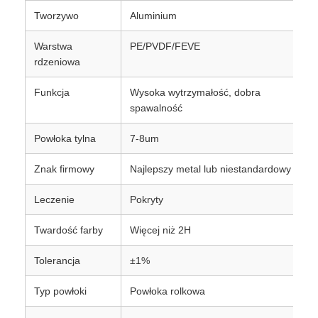
Tworzywo
Aluminium
aluminiowa płyta
Warstwa
PE/PVDF/FEVE
rdzeniowa
Koło aluminiowe
Funkcja
Wysoka wytrzymałość, dobra
spawalność
Kolorowa cewka aluminiowa
Powłoka tylna
7-8um
Znak firmowy
Najlepszy metal lub niestandardowy
cewka aluminiowa
Leczenie
Pokryty
Cewka z taśmy aluminiowej
Twardość farby
Więcej niż 2H
Tolerancja
±1%
Aluminiowa płyta do szachownicy
Typ powłoki
Powłoka rolkowa
Tłoczone aluminium