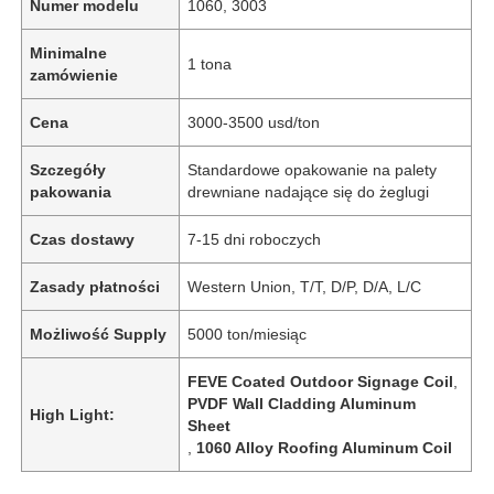
Numer modelu
1060, 3003
Minimalne
1 tona
zamówienie
Cena
3000-3500 usd/ton
Szczegóły
Standardowe opakowanie na palety
pakowania
drewniane nadające się do żeglugi
Czas dostawy
7-15 dni roboczych
Zasady płatności
Western Union, T/T, D/P, D/A, L/C
Możliwość Supply
5000 ton/miesiąc
FEVE Coated Outdoor Signage Coil
,
PVDF Wall Cladding Aluminum
High Light:
Sheet
,
1060 Alloy Roofing Aluminum Coil