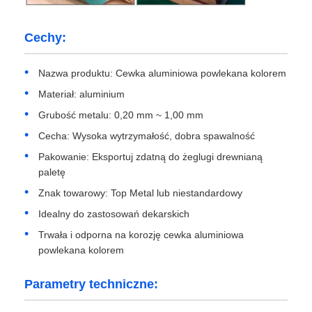
Cechy:
Wycieczka po fabryce
Nazwa produktu: Cewka aluminiowa powlekana kolorem
Kontrola jakości
Materiał: aluminium
Grubość metalu: 0,20 mm ~ 1,00 mm
Skontaktuj się z nami
Cecha: Wysoka wytrzymałość, dobra spawalność
Pakowanie: Eksportuj zdatną do żeglugi drewnianą
Nowości
paletę
Znak towarowy: Top Metal lub niestandardowy
Idealny do zastosowań dekarskich
Sprawy
Trwała i odporna na korozję cewka aluminiowa
powlekana kolorem
Poproś o wycenę
Parametry techniczne:
Rolka folii aluminiowej