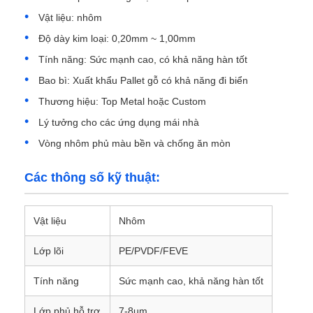
Vật liệu: nhôm
Độ dày kim loại: 0,20mm ~ 1,00mm
Tham quan nhà máy
Tính năng: Sức mạnh cao, có khả năng hàn tốt
Bao bì: Xuất khẩu Pallet gỗ có khả năng đi biển
Kiểm soát chất lượng
Thương hiệu: Top Metal hoặc Custom
Lý tưởng cho các ứng dụng mái nhà
Liên hệ với chúng tôi
Vòng nhôm phủ màu bền và chống ăn mòn
Tin tức
Các thông số kỹ thuật:
Các trường hợp
Vật liệu
Nhôm
Lớp lõi
PE/PVDF/FEVE
Yêu cầu báo giá
Tính năng
Sức mạnh cao, khả năng hàn tốt
Cuộn giấy nhôm
Lớp phủ hỗ trợ
7-8um