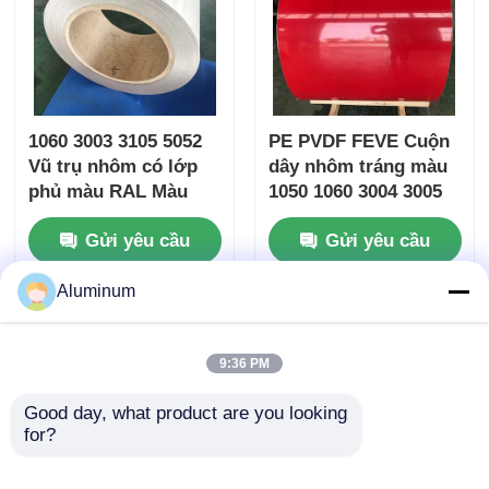
1060 3003 3105 5052
PE PVDF FEVE Cuộn
Vũ trụ nhôm có lớp
dây nhôm tráng màu
phủ màu RAL Màu
1050 1060 3004 3005
ForRoller Shutter
Woodgrain Chống tia
Gửi yêu cầu
Gửi yêu cầu
Thiết kế tòa nhà
cực tím cho trần treo
tường
Aluminum
9:36 PM
Good day, what product are you looking 
for?