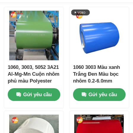
1060, 3003, 5052 3A21
1060 3003 Màu xanh
Al-Mg-Mn Cuộn nhôm
Trắng Đen Màu bọc
phủ màu Polyester
nhôm 0.2-6.0mm
PVDF Cuộn
chống tia cực tím cho
Gửi yêu cầu
Gửi yêu cầu
Fluorocarbon Chống
tường phủ mái ống
chịu thời tiết Chống
cách nhiệt bọc đồ nội
phai màu Bảo hành
thất
25 năm cho mặt tiền
tòa nhà bọc ống