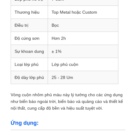
Thương hiệu
Top Metal hoặc Custom
Tấm nhôm
Điều trị
Bọc
nhôm tròn
Độ cứng sơn
Hơn 2h
Sự khoan dung
± 1%
Cuộn nhôm phủ màu
Loại lớp phủ
Lớp phủ cuộn
cuộn dây nhôm
Độ dày lớp phủ
25 - 28 Um
cuộn dây nhôm
Vòng cuộn nhôm phủ màu này lý tưởng cho các ứng dụng
như biển báo ngoài trời, biển báo và quảng cáo và thiết kế
nội thất, cung cấp độ bền và hiệu suất tuyệt vời.
Nhôm rô tấm
Ứng dụng:
Nhôm dập nổi