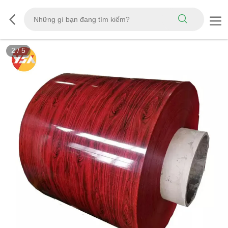
2
/
5