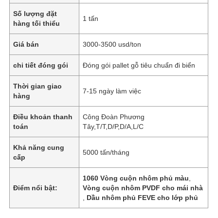
Số lượng đặt
1 tấn
hàng tối thiểu
Giá bán
3000-3500 usd/ton
chi tiết đóng gói
Đóng gói pallet gỗ tiêu chuẩn đi biển
Thời gian giao
7-15 ngày làm việc
hàng
Điều khoản thanh
Công Đoàn Phương
toán
Tây,T/T,D/P,D/A,L/C
Khả năng cung
5000 tấn/tháng
cấp
1060 Vòng cuộn nhôm phủ màu
,
Điểm nổi bật:
Vòng cuộn nhôm PVDF cho mái nhà
,
Dầu nhôm phủ FEVE cho lớp phủ