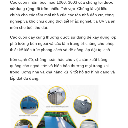
Các cuộn nhôm bọc màu 1060, 3003 của chúng tôi được
sử dụng rộng rãi trên nhiều lĩnh vực. Chúng là vật liệu
Dải nhôm dán
chính cho các tấm mái nhà của các tòa nhà dân cư, công
nghiệp và kho,chịu đựng thời tiết khắc nghiệt, tia UV và ăn
mòn cho tuổi thọ dài.
Tấm hình tổ ong bằng nhôm
Các cuộn dây cũng thường được sử dụng để xây dựng lớp
phủ tường bên ngoài và các tấm trang trí.chúng cho phép
tổ ong nhôm
thiết kế kiến trúc phong cách và dễ dàng lắp đặt tại chỗ.
Bên cạnh đó, chúng hoàn hảo cho việc sản xuất bảng
quảng cáo ngoài trời và biển báo thương mại.trong khi
Ánh bằng gương
trọng lượng nhẹ và khả năng xử lý tốt hỗ trợ hình dạng và
lắp đặt đa dạng.