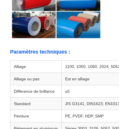
Visite de l'usine
Contrôle de qualité
Paramètres techniques :
Nous contacter
Alliage
1100, 1050, 1060, 2024, 5052, 60
Nouvelles
Alliage ou pas
Est en alliage
Cas
Différence de brillance
≤5
Standard
JIS G3141, DIN1623, EN10130
Demander un devis
Peinture
PE, PVDF, HDP, SMP
Rouleau en aluminium
Piètement en aluminium
Séries 3003, 3105, 5052, 5005