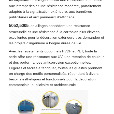
aux intempéries et une résistance modérée, parfaitement
adaptés à la signalisation extérieure, aux bannières
feuille d'aluminium laminée
publicitaires et aux panneaux d'affichage.
5052,5005
Les alliages possèdent une résistance
Panneaux en nid d'abeille en aluminium
structurelle et une résistance à la corrosion plus élevées,
excellentes pour la décoration extérieure très demandée et
les projets d'ingénierie à longue durée de vie.
Nid d'abeilles en aluminium
Avec les revêtements optionnels PVDF et PET, toute la
série offre une résistance aux UV, une rétention de couleur
Miroir en aluminium
et des performances anticorrosion exceptionnelles.
Légères et faciles à fabriquer, toutes les qualités prennent
en charge des motifs personnalisés, répondant à divers
besoins esthétiques et fonctionnels pour la décoration
commerciale, publicitaire et architecturale.