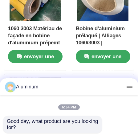
1060 3003 Matériau de
Bobine d'aluminium
façade en bobine
prélaqué | Alliages
d'aluminium prépeint
1060/3003 |
pour la construction
Revêtement PE/PVDF
envoyer une
envoyer une
| Spécialisé pour
toitures / murs
demande
demande
extérieurs / plafonds
Aluminum
6:34 PM
Good day, what product are you looking 
for?
Bobine d'aluminium
Bobine d'aluminium