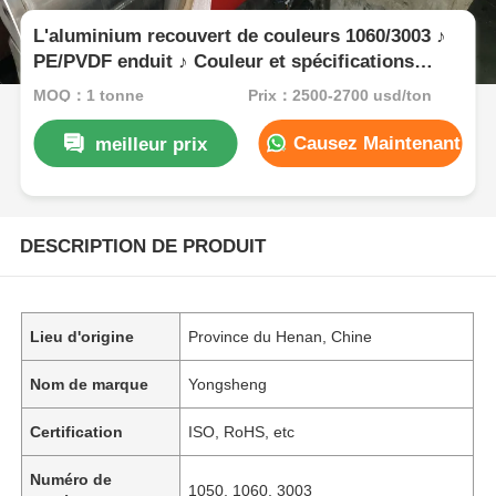
L'aluminium recouvert de couleurs 1060/3003 ♪
PE/PVDF enduit ♪ Couleur et spécifications
personnalisables ♪ Spécialisé pour la
MOQ：1 tonne
Prix：2500-2700 usd/ton
construction, la décoration et les portes à volets
roulants
Causez Maintenant
meilleur prix
DESCRIPTION DE PRODUIT
Lieu d'origine
Province du Henan, Chine
Nom de marque
Yongsheng
Certification
ISO, RoHS, etc
Numéro de
1050, 1060, 3003