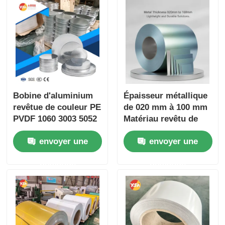
Bobine d'aluminium
Épaisseur métallique
revêtue de couleur PE
de 020 mm à 100 mm
PVDF 1060 3003 5052
Matériau revêtu de
0,2-6,0 mm résistante
bobine d'aluminium
envoyer une
envoyer une
aux UV et aux
revêtu de couleur
intempéries pour la
Conçu pour des
demande
demande
décoration de toiture,
solutions légères et
de gouttière et de
durables
bâtiment