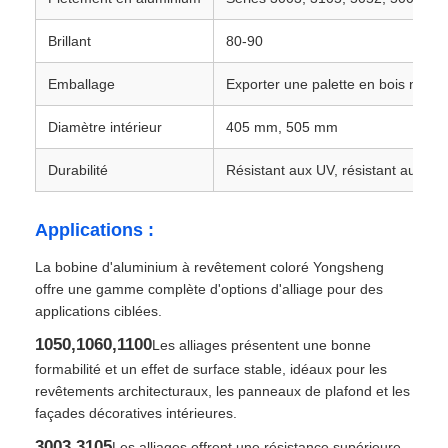
Brillant
80-90
assiette en aluminium
Emballage
Exporter une palette en bois navig
Cercle en aluminium
Diamètre intérieur
405 mm, 505 mm
Durabilité
Résistant aux UV, résistant aux in
Bobine en aluminium enduit de couleur
Applications :
bobine en aluminium
La bobine d'aluminium à revêtement coloré Yongsheng
offre une gamme complète d'options d'alliage pour des
Bobine en aluminium de bande
applications ciblées.
1050,1060,1100
Les alliages présentent une bonne
Plaque à carreaux en aluminium
formabilité et un effet de surface stable, idéaux pour les
revêtements architecturaux, les panneaux de plafond et les
façades décoratives intérieures.
Aluminium de relief
3003,3105
Les alliages offrent une résistance supérieure