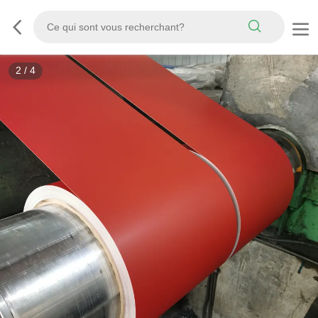
3
/
4