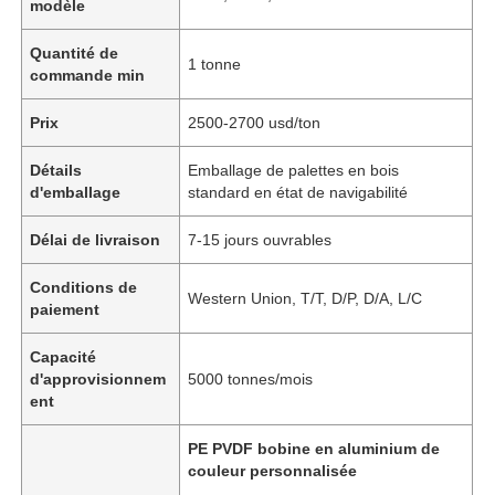
modèle
Quantité de
1 tonne
commande min
Prix
2500-2700 usd/ton
Détails
Emballage de palettes en bois
d'emballage
standard en état de navigabilité
Délai de livraison
7-15 jours ouvrables
Conditions de
Western Union, T/T, D/P, D/A, L/C
paiement
Capacité
d'approvisionnem
5000 tonnes/mois
ent
PE PVDF bobine en aluminium de
couleur personnalisée
,