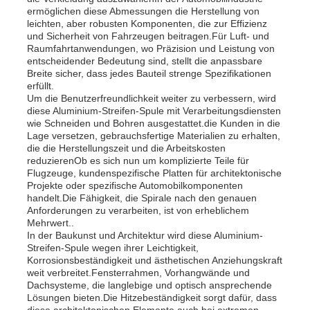
ermöglichen diese Abmessungen die Herstellung von
leichten, aber robusten Komponenten, die zur Effizienz
Aluminiumplatte
und Sicherheit von Fahrzeugen beitragen.Für Luft- und
Raumfahrtanwendungen, wo Präzision und Leistung von
entscheidender Bedeutung sind, stellt die anpassbare
Breite sicher, dass jedes Bauteil strenge Spezifikationen
Aluminiumkreis
erfüllt.
Um die Benutzerfreundlichkeit weiter zu verbessern, wird
diese Aluminium-Streifen-Spule mit Verarbeitungsdiensten
wie Schneiden und Bohren ausgestattet.die Kunden in die
Farbbeschichtete Aluminiumspule
Lage versetzen, gebrauchsfertige Materialien zu erhalten,
die die Herstellungszeit und die Arbeitskosten
reduzierenOb es sich nun um komplizierte Teile für
Aluminiumspule
Flugzeuge, kundenspezifische Platten für architektonische
Projekte oder spezifische Automobilkomponenten
handelt.Die Fähigkeit, die Spirale nach den genauen
Anforderungen zu verarbeiten, ist von erheblichem
Aluminiumstreifen-Spule
Mehrwert..
In der Baukunst und Architektur wird diese Aluminium-
Streifen-Spule wegen ihrer Leichtigkeit,
Aluminiumkarschtafel
Korrosionsbeständigkeit und ästhetischen Anziehungskraft
weit verbreitet.Fensterrahmen, Vorhangwände und
Dachsysteme, die langlebige und optisch ansprechende
Lösungen bieten.Die Hitzebeständigkeit sorgt dafür, dass
Prägeartiges Aluminium
diese architektonischen Elemente auch bei extremen