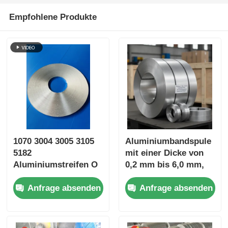
Empfohlene Produkte
1070 3004 3005 3105
Aluminiumbandspule
5182
mit einer Dicke von
Aluminiumstreifen O
0,2 mm bis 6,0 mm,
H12 H14 H18 Kalt-
kundenspezifische
Anfrage absenden
Anfrage absenden
Hochgewalzt 0,2-4mm
Größe, geeignet für
Präzisionsbreite
elektrische
±0,2mm Busbar mit
Verpackungen und
ASTM EN JIS ISO
Bauprojekte