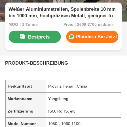
Weißer Aluminiumstreifen, Spulenbreite 10 mm
bis 1000 mm, hochpräzises Metall, geeignet für
Automobilteile und elektrische Geräte
MOQ：1 Tonne
Preis：2600-2700 usd/ton
Plaudern Sie Jetzt
Bestpreis
PRODUKT-BESCHREIBUNG
Herkunftsort
Provinz Henan, China
Markenname
Yongsheng
Zertifizierung
ISO, RoHS, etc
Model Number
1050，1060,1100