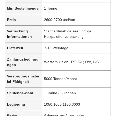
Min Bestellmenge
1 Tonne
Preis
2600-2700 usd/ton
Verpackung
Standardmäßige seetüchtige
Informationen
Holzpalettenverpackung
Lieferzeit
7-15 Werktage
Zahlungsbedingu
Western Union, T/T, D/P, D/A, L/C
ngen
Versorgungsmater
5000 Tonnen/Monat
ial-Fähigkeit
Spulengewicht
1 Tonne - 5 Tonnen
Legierung
1050,1060,1100,3003
Farbe
Schwarz, weiß, rot, grün