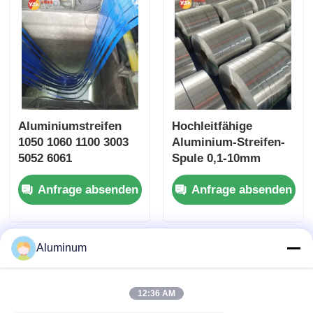
SGS ROHS Zertifikat
Aluminiumstreifen
Hochleitfähige
1050 1060 1100 3003
Aluminium-Streifen-
5052 6061
Spule 0,1-10mm
Transformator
Custom Slit-Streifen
Anfrage absenden
Anfrage absenden
Windung LED-
für Batterie-
Beleuchtung
Konnektor Kabel
Getränke Kappe
Abschirmung Auto-
Honigtuch Kern
Kühlkörper-
Aluminum
Venetian Blinds
Transformator
Aluminium-Plastik-
Rohr Custom Breite
12:36 AM
& Temperatur