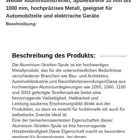
Weißer Aluminiumstreifen, Spulenbreite 10 mm bis
1000 mm, hochpräzises Metall, geeignet für
Automobilteile und elektrische Geräte
Beschreibung:
Beschreibung des Produkts:
Die Aluminium-Streifen-Spule ist ein hochwertiges
Metallprodukt, das für die unterschiedlichen Bedürfnisse
verschiedener Branchen wie Bau- und Architektur,
Automobilindustrie,und RaumfahrtanwendungenDiese aus
hochwertigen Aluminiumlegierungen wie 1050, 1060, 1100
und 3003 gefertigte Streifenspirale bietet eine
Zu Hause
hervorragende Vielseitigkeit, Haltbarkeit und
Leistung.sauberes Erscheinungsbild direkt aus der
Produktion, so dass es sowohl für funktionelle als auch für
ästhetische Zwecke ideal ist.
Produkte
Eine der bemerkenswertesten Eigenschaften dieser
Aluminium-Streifen-Spule ist ihre hervorragende
Hitzebeständigkeit.Diese Eigenschaft macht es besonders
Über uns
geeignet für Anwendungen, bei denen