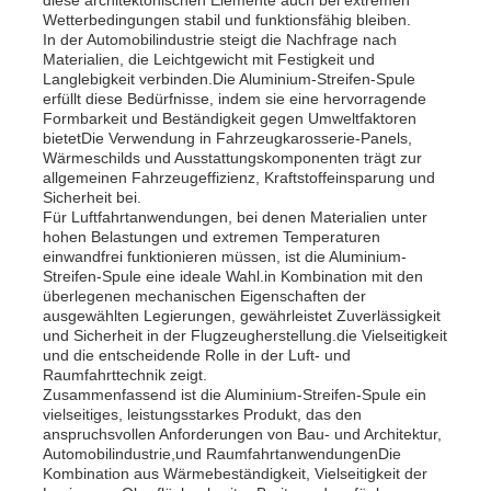
Wetterbedingungen stabil und funktionsfähig bleiben.
In der Automobilindustrie steigt die Nachfrage nach
Laminatfolie aus Aluminium
Materialien, die Leichtgewicht mit Festigkeit und
Langlebigkeit verbinden.Die Aluminium-Streifen-Spule
erfüllt diese Bedürfnisse, indem sie eine hervorragende
Formbarkeit und Beständigkeit gegen Umweltfaktoren
Aluminiumwabenpaneele
bietetDie Verwendung in Fahrzeugkarosserie-Panels,
Wärmeschilds und Ausstattungskomponenten trägt zur
allgemeinen Fahrzeugeffizienz, Kraftstoffeinsparung und
Aluminiumbienenwabe
Sicherheit bei.
Für Luftfahrtanwendungen, bei denen Materialien unter
hohen Belastungen und extremen Temperaturen
einwandfrei funktionieren müssen, ist die Aluminium-
Spiegel Aluminium
Streifen-Spule eine ideale Wahl.in Kombination mit den
überlegenen mechanischen Eigenschaften der
ausgewählten Legierungen, gewährleistet Zuverlässigkeit
und Sicherheit in der Flugzeugherstellung.die Vielseitigkeit
und die entscheidende Rolle in der Luft- und
Raumfahrttechnik zeigt.
Zusammenfassend ist die Aluminium-Streifen-Spule ein
vielseitiges, leistungsstarkes Produkt, das den
anspruchsvollen Anforderungen von Bau- und Architektur,
Automobilindustrie,und RaumfahrtanwendungenDie
Kombination aus Wärmebeständigkeit, Vielseitigkeit der