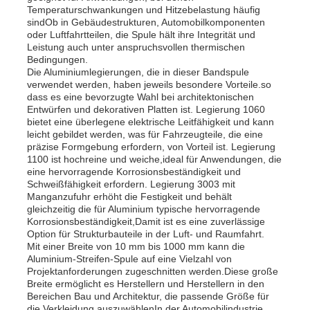
Temperaturschwankungen und Hitzebelastung häufig
sindOb in Gebäudestrukturen, Automobilkomponenten
oder Luftfahrtteilen, die Spule hält ihre Integrität und
Werksbesichtigung
Leistung auch unter anspruchsvollen thermischen
Bedingungen.
Die Aluminiumlegierungen, die in dieser Bandspule
Qualitätskontrolle
verwendet werden, haben jeweils besondere Vorteile.so
dass es eine bevorzugte Wahl bei architektonischen
Entwürfen und dekorativen Platten ist. Legierung 1060
bietet eine überlegene elektrische Leitfähigkeit und kann
Kontakt
leicht gebildet werden, was für Fahrzeugteile, die eine
präzise Formgebung erfordern, von Vorteil ist. Legierung
1100 ist hochreine und weiche,ideal für Anwendungen, die
Nachrichten
eine hervorragende Korrosionsbeständigkeit und
Schweißfähigkeit erfordern. Legierung 3003 mit
Manganzufuhr erhöht die Festigkeit und behält
gleichzeitig die für Aluminium typische hervorragende
Fälle
Korrosionsbeständigkeit,Damit ist es eine zuverlässige
Option für Strukturbauteile in der Luft- und Raumfahrt.
Mit einer Breite von 10 mm bis 1000 mm kann die
Angebot anfordern
Aluminium-Streifen-Spule auf eine Vielzahl von
Projektanforderungen zugeschnitten werden.Diese große
Breite ermöglicht es Herstellern und Herstellern in den
Bereichen Bau und Architektur, die passende Größe für
Aluminiumfolienrolle
die Verkleidung auszuwählenIn der Automobilindustrie