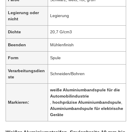
Legierung oder
Legierung
nicht
Dichte
20,7 G/cm3
Beenden
Mühlenfinish
Form
Spule
Verarbeitungsdien
Schneiden/Bohren
ste
weiße Aluminiumbandspule für die
Automobilindustrie
Markieren:
,
hochpräzise Aluminiumbandspule
,
Aluminiumbandspule für elektrische
Geräte