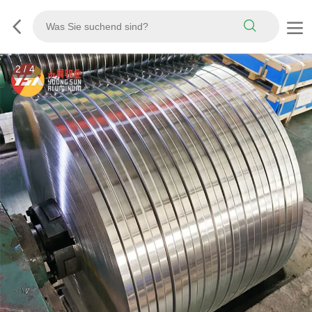
3
/
4