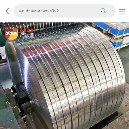
3
/
4