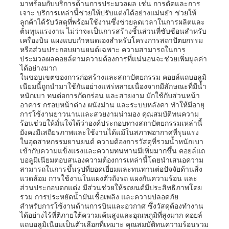
มาพร้อมกับบริการด้านการประมวลผล เช่น การตัดและการ
เจาะ บริการเหล่านี้ช่วยให้ปรับแต่งได้อย่างแม่นยำ ช่วยให้
ลูกค้าได้รับวัสดุที่พร้อมใช้งานซึ่งช่วยลดเวลาในการผลิตและ
แผ่นอลูมิเนียม
ต้นทุนแรงงาน ไม่ว่าจะเป็นการสร้างชิ้นส่วนที่ซับซ้อนสำหรับ
เครื่องบิน แผงแบบกำหนดเองสำหรับโครงการสถาปัตยกรรม
หรือส่วนประกอบยานยนต์เฉพาะ ความสามารถในการ
ประมวลผลคอยล์ตามความต้องการที่แน่นอนจะช่วยเพิ่มมูลค่า
วงกลมอลูมิเนียม
ได้อย่างมาก
ในขอบเขตของการก่อสร้างและสถาปัตยกรรม คอยล์แถบอลูมิ
เนียมนี้ถูกนำมาใช้กันอย่างแพร่หลายเนื่องจากมีลักษณะที่มีน้ำ
ขดลวดอลูมิเนียมเคลือบสี
หนักเบา ทนต่อการกัดกร่อน และสวยงาม มักใช้กับส่วนหน้า
อาคาร กรอบหน้าต่าง ผนังม่าน และระบบหลังคา ทำให้มีอายุ
การใช้งานยาวนานและสวยงามน่ามอง คุณสมบัติทนความ
ร้อนช่วยให้มั่นใจได้ว่าองค์ประกอบทางสถาปัตยกรรมเหล่านี้
ขดลวดอลูมิเนียม
ยังคงมีเสถียรภาพและใช้งานได้แม้ในสภาพอากาศที่รุนแรง
ในอุตสาหกรรมยานยนต์ ความต้องการวัสดุที่รวมน้ำหนักเบา
เข้ากับความแข็งแรงและความทนทานมีเพิ่มมากขึ้น คอยล์แถ
อลูมิเนียม Strip Coil
บอลูมิเนียมตอบสนองความต้องการเหล่านี้โดยนำเสนอความ
สามารถในการขึ้นรูปที่ยอดเยี่ยมและทนทานต่อปัจจัยด้านสิ่ง
แวดล้อม การใช้งานในแผงตัวถังรถ แผงกันความร้อน และ
ส่วนประกอบตกแต่ง มีส่วนช่วยให้รถยนต์มีประสิทธิภาพโดย
แผ่นตาหมากรุกอลูมิเนียม
รวม การประหยัดน้ำมันเชื้อเพลิง และความปลอดภัย
สำหรับการใช้งานด้านการบินและอวกาศ ซึ่งวัสดุต้องทำงาน
ได้อย่างไร้ที่ติภายใต้ความเค้นสูงและอุณหภูมิที่สูงมาก คอยล์
อลูมิเนียมนูน
แถบอลูมิเนียมเป็นตัวเลือกที่เหมาะ คุณสมบัติทนความร้อนรวม