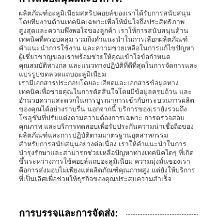
ผลิตภัณฑ์อะลูมิเนียมสตริปคอยล์ของเราได้รับการสนับสนุน
โดยทีมงานด้านเทคนิคเฉพาะเพื่อให้มั่นใจถึงประสิทธิภาพ
สูงสุดและความพึงพอใจของลูกค้า เราให้การสนับสนุนด้าน
เทคนิคที่ครอบคลุม รวมถึงคำแนะนำในการเลือกผลิตภัณฑ์
คำแนะนำการใช้งาน และความช่วยเหลือในการแก้ไขปัญหา
ผู้เชี่ยวชาญของเราพร้อมช่วยให้คุณเข้าใจข้อกำหนด
คุณสมบัติทางกล และแนวทางปฏิบัติที่ดีที่สุดในการจัดการและ
แปรรูปขดลวดแถบอะลูมิเนียม
เรามีเอกสารประกอบโดยละเอียดและเอกสารข้อมูลทาง
เทคนิคเพื่อช่วยคุณในการตัดสินใจโดยมีข้อมูลครบถ้วน และ
อำนวยความสะดวกในการบูรณาการเข้ากับกระบวนการผลิต
ของคุณได้อย่างราบรื่น นอกจากนี้ บริการของเรายังรวมถึง
โซลูชันที่ปรับแต่งตามความต้องการเฉพาะ การตรวจสอบ
คุณภาพ และบริการทดสอบเพื่อรับประกันความน่าเชื่อถือของ
ผลิตภัณฑ์และการปฏิบัติตามมาตรฐานอุตสาหกรรม
สำหรับการสนับสนุนอย่างต่อเนื่อง เราให้คำแนะนำในการ
บำรุงรักษาและสามารถช่วยเหลือปัญหาทางเทคนิคใดๆ ที่เกิด
ขึ้นระหว่างการใช้คอยล์แถบอะลูมิเนียม ความมุ่งมั่นของเรา
คือการส่งมอบไม่เพียงแต่ผลิตภัณฑ์คุณภาพสูง แต่ยังให้บริการ
ที่เป็นเลิศเพื่อช่วยให้ธุรกิจของคุณประสบความสำเร็จ
การบรรจุและการจัดส่ง: