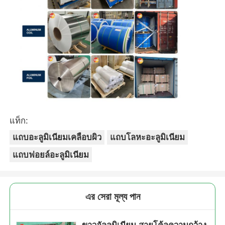
แท็ก:
แถบอะลูมิเนียมเคลือบผิว
แถบโลหะอะลูมิเนียม
แถบฟอยล์อะลูมิเนียม
এর সেরা মূল্য পান