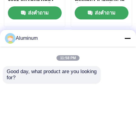
ลาย LED ไฟฟ้าเครื่อง
สั่ง สําหรับสายเชื่อม
ส่งคำถาม
ส่งคำถาม
ดื่ม หมวกหอมหอม
แบตเตอรี่ สายเคเบิล
เนื้อหา ผ้าม่านเวเนเซียน
ป้องกัน อัตโนมัติ รีเดีย
อลูมิเนียม พลาสติกท่อ
เตอร์ แทรนฟอร์ม
ความกว้างและความ
Aluminum
ร้อนตามต้องการ
11:58 PM
Good day, what product are you looking 
for?
1050 1060 1100 ม้วนแถ
แผ่นอัลลูมิเนียมที่เชี่ยว
บอลูมิเนียมสำหรับ
ชาญสําหรับการใช้งาน
เฟอร์นิเจอร์ก่อสร้างและ
ไฟฟ้า / รถยนต์ / ทะเล
อุตสาหกรรมไฟฟ้า
ส่งคำถาม
ส่งคำถาม