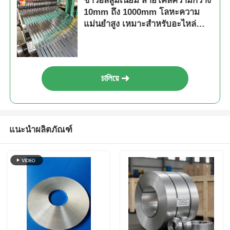
ขาวอัลลูมิเนียม สายโค้ลความกว้าง
10mm ถึง 1000mm โลหะความ
แม่นยําสูง เหมาะสําหรับอะไหล่
รถยนต์และอุปกรณ์ไฟฟ้า
চালিয়ে
แนะนำผลิตภัณฑ์