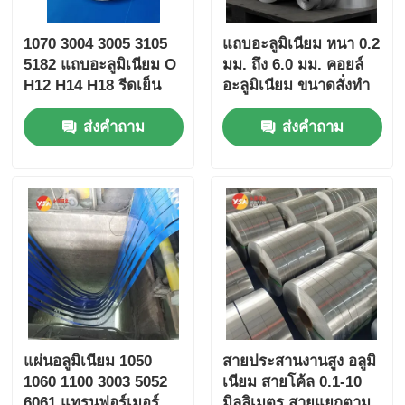
1070 3004 3005 3105
แถบอะลูมิเนียม หนา 0.2
5182 แถบอะลูมิเนียม O
มม. ถึง 6.0 มม. คอยล์
H12 H14 H18 รีดเย็น
อะลูมิเนียม ขนาดสั่งทำ
รีดร้อน 0.2-4 มม. ความ
พิเศษ เหมาะสำหรับงาน
ส่งคำถาม
ส่งคำถาม
กว้างแม่นยำ ±0.2 มม.
บรรจุภัณฑ์ไฟฟ้าและ
บัสบาร์ พร้อมใบรับรอง
โครงการก่อสร้าง
ASTM EN JIS ISO
SGS ROHS
แผ่นอลูมิเนียม 1050
สายประสานงานสูง อลูมิ
1060 1100 3003 5052
เนียม สายโค้ล 0.1-10
6061 แทรนฟอร์เมอร์
มิลลิเมตร สายแยกตาม