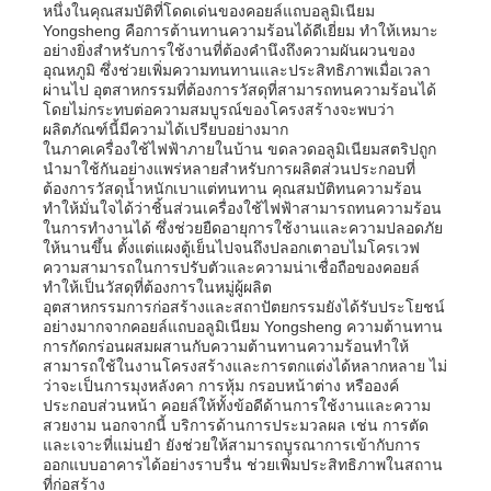
หนึ่งในคุณสมบัติที่โดดเด่นของคอยล์แถบอลูมิเนียม
Yongsheng คือการต้านทานความร้อนได้ดีเยี่ยม ทำให้เหมาะ
อย่างยิ่งสำหรับการใช้งานที่ต้องคำนึงถึงความผันผวนของ
อุณหภูมิ ซึ่งช่วยเพิ่มความทนทานและประสิทธิภาพเมื่อเวลา
ผ่านไป อุตสาหกรรมที่ต้องการวัสดุที่สามารถทนความร้อนได้
โดยไม่กระทบต่อความสมบูรณ์ของโครงสร้างจะพบว่า
ผลิตภัณฑ์นี้มีความได้เปรียบอย่างมาก
ในภาคเครื่องใช้ไฟฟ้าภายในบ้าน ขดลวดอลูมิเนียมสตริปถูก
นำมาใช้กันอย่างแพร่หลายสำหรับการผลิตส่วนประกอบที่
ต้องการวัสดุน้ำหนักเบาแต่ทนทาน คุณสมบัติทนความร้อน
ทำให้มั่นใจได้ว่าชิ้นส่วนเครื่องใช้ไฟฟ้าสามารถทนความร้อน
ในการทำงานได้ ซึ่งช่วยยืดอายุการใช้งานและความปลอดภัย
ให้นานขึ้น ตั้งแต่แผงตู้เย็นไปจนถึงปลอกเตาอบไมโครเวฟ
ความสามารถในการปรับตัวและความน่าเชื่อถือของคอยล์
ทำให้เป็นวัสดุที่ต้องการในหมู่ผู้ผลิต
อุตสาหกรรมการก่อสร้างและสถาปัตยกรรมยังได้รับประโยชน์
อย่างมากจากคอยล์แถบอลูมิเนียม Yongsheng ความต้านทาน
การกัดกร่อนผสมผสานกับความต้านทานความร้อนทำให้
สามารถใช้ในงานโครงสร้างและการตกแต่งได้หลากหลาย ไม่
ว่าจะเป็นการมุงหลังคา การหุ้ม กรอบหน้าต่าง หรือองค์
ประกอบส่วนหน้า คอยล์ให้ทั้งข้อดีด้านการใช้งานและความ
สวยงาม นอกจากนี้ บริการด้านการประมวลผล เช่น การตัด
และเจาะที่แม่นยำ ยังช่วยให้สามารถบูรณาการเข้ากับการ
ออกแบบอาคารได้อย่างราบรื่น ช่วยเพิ่มประสิทธิภาพในสถาน
ที่ก่อสร้าง