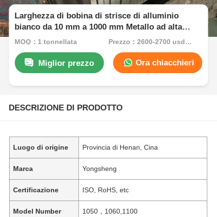
Larghezza di bobina di strisce di alluminio
bianco da 10 mm a 1000 mm Metallo ad alta
precisione adatto a parti automobilistiche e
MOQ：1 tonnellata
Prezzo：2600-2700 usd/ton
dispositivi elettrici
Ora chiacchieri
Miglior prezzo
DESCRIZIONE DI PRODOTTO
Luogo di origine
Provincia di Henan, Cina
Marca
Yongsheng
Certificazione
ISO, RoHS, etc
Model Number
1050，1060,1100