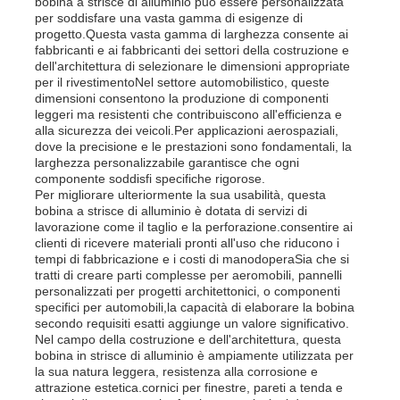
bobina a strisce di alluminio può essere personalizzata
per soddisfare una vasta gamma di esigenze di
progetto.Questa vasta gamma di larghezza consente ai
piastra in alluminio
fabbricanti e ai fabbricanti dei settori della costruzione e
dell'architettura di selezionare le dimensioni appropriate
per il rivestimentoNel settore automobilistico, queste
dimensioni consentono la produzione di componenti
Cerchio di alluminio
leggeri ma resistenti che contribuiscono all'efficienza e
alla sicurezza dei veicoli.Per applicazioni aerospaziali,
dove la precisione e le prestazioni sono fondamentali, la
Bobina in alluminio rivestito a colori
larghezza personalizzabile garantisce che ogni
componente soddisfi specifiche rigorose.
Per migliorare ulteriormente la sua usabilità, questa
bobina a strisce di alluminio è dotata di servizi di
bobina di alluminio
lavorazione come il taglio e la perforazione.consentire ai
clienti di ricevere materiali pronti all'uso che riducono i
tempi di fabbricazione e i costi di manodoperaSia che si
Bobina di alluminio della striscia
tratti di creare parti complesse per aeromobili, pannelli
personalizzati per progetti architettonici, o componenti
specifici per automobili,la capacità di elaborare la bobina
secondo requisiti esatti aggiunge un valore significativo.
Piastra a scacchi in alluminio
Nel campo della costruzione e dell'architettura, questa
bobina in strisce di alluminio è ampiamente utilizzata per
la sua natura leggera, resistenza alla corrosione e
Alluminio impresso
attrazione estetica.cornici per finestre, pareti a tenda e