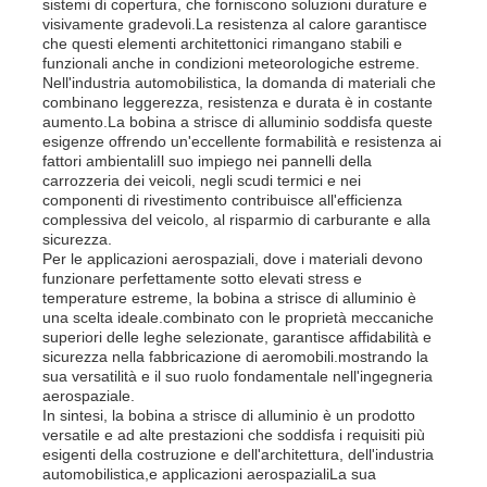
sistemi di copertura, che forniscono soluzioni durature e
visivamente gradevoli.La resistenza al calore garantisce
che questi elementi architettonici rimangano stabili e
foglio di alluminio stratificato
funzionali anche in condizioni meteorologiche estreme.
Nell'industria automobilistica, la domanda di materiali che
combinano leggerezza, resistenza e durata è in costante
Pannelli a nido d'ape in alluminio
aumento.La bobina a strisce di alluminio soddisfa queste
esigenze offrendo un'eccellente formabilità e resistenza ai
fattori ambientaliIl suo impiego nei pannelli della
carrozzeria dei veicoli, negli scudi termici e nei
Favo di alluminio
componenti di rivestimento contribuisce all'efficienza
complessiva del veicolo, al risparmio di carburante e alla
sicurezza.
Alluminio specchio
Per le applicazioni aerospaziali, dove i materiali devono
funzionare perfettamente sotto elevati stress e
temperature estreme, la bobina a strisce di alluminio è
una scelta ideale.combinato con le proprietà meccaniche
superiori delle leghe selezionate, garantisce affidabilità e
sicurezza nella fabbricazione di aeromobili.mostrando la
sua versatilità e il suo ruolo fondamentale nell'ingegneria
aerospaziale.
In sintesi, la bobina a strisce di alluminio è un prodotto
versatile e ad alte prestazioni che soddisfa i requisiti più
esigenti della costruzione e dell'architettura, dell'industria
automobilistica,e applicazioni aerospazialiLa sua