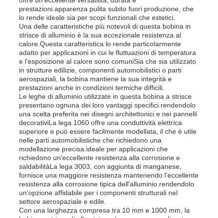
prestazioni.apparenza pulita subito fuori produzione, che
lo rende ideale sia per scopi funzionali che estetici.
Una delle caratteristiche più notevoli di questa bobina in
Visita alla fabbrica
strisce di alluminio è la sua eccezionale resistenza al
calore.Questa caratteristica lo rende particolarmente
adatto per applicazioni in cui le fluttuazioni di temperatura
Controllo di qualità
e l'esposizione al calore sono comuniSia che sia utilizzato
in strutture edilizie, componenti automobilistici o parti
aerospaziali, la bobina mantiene la sua integrità e
prestazioni anche in condizioni termiche difficili.
Contattaci
Le leghe di alluminio utilizzate in questa bobina a strisce
presentano ognuna dei loro vantaggi specifici.rendendolo
una scelta preferita nei disegni architettonici e nei pannelli
Notizie
decorativiLa lega 1060 offre una conduttività elettrica
superiore e può essere facilmente modellata, il che è utile
nelle parti automobilistiche che richiedono una
modellazione precisa.ideale per applicazioni che
Casi
richiedono un'eccellente resistenza alla corrosione e
saldabilitàLa lega 3003, con aggiunta di manganese,
fornisce una maggiore resistenza mantenendo l'eccellente
Chiedi un preventivo
resistenza alla corrosione tipica dell'alluminio.rendendolo
un'opzione affidabile per i componenti strutturali nel
settore aerospaziale e edile.
Con una larghezza compresa tra 10 mm e 1000 mm, la
Rotolo di foglio di alluminio