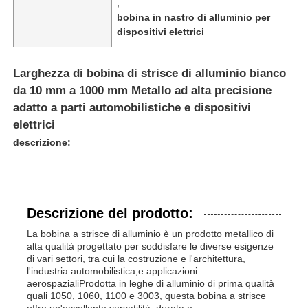
,
bobina in nastro di alluminio per
dispositivi elettrici
Larghezza di bobina di strisce di alluminio bianco
da 10 mm a 1000 mm Metallo ad alta precisione
adatto a parti automobilistiche e dispositivi
elettrici
descrizione:
Descrizione del prodotto:
Casa.
La bobina a strisce di alluminio è un prodotto metallico di
alta qualità progettato per soddisfare le diverse esigenze
di vari settori, tra cui la costruzione e l'architettura,
Prodotti
l'industria automobilistica,e applicazioni
aerospazialiProdotta in leghe di alluminio di prima qualità
quali 1050, 1060, 1100 e 3003, questa bobina a strisce
Chi Siamo
offre un'eccellente versatilità, durata e