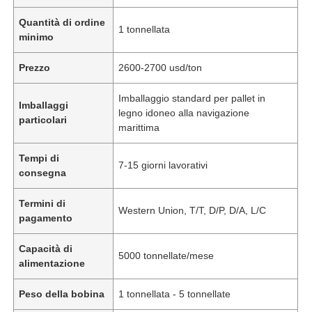
Quantità di ordine
1 tonnellata
minimo
Prezzo
2600-2700 usd/ton
Imballaggio standard per pallet in
Imballaggi
legno idoneo alla navigazione
particolari
marittima
Tempi di
7-15 giorni lavorativi
consegna
Termini di
Western Union, T/T, D/P, D/A, L/C
pagamento
Capacità di
5000 tonnellate/mese
alimentazione
Peso della bobina
1 tonnellata - 5 tonnellate