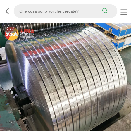
3
/
4