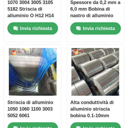
1070 3004 3005 3105
Spessore da 0,2 mm a
5182 Striscia di
6,0 mm Bobina di
alluminio O H12 H14
nastro di alluminio
H18 laminata a freddo
Dimensioni
Invia richiesta
Invia richiesta
a caldo 0,2-4 mm
personalizzate Adatto
Larghezza di
per imballaggi
precisione ± 0,2 mm
elettrici e progetti di
Barra di bus con
costruzione
ASTM EN JIS ISO
SGS ROHS Cert
Striscia di alluminio
Alta conduttività di
1050 1060 1100 3003
alluminio striscia
5052 6061
bobina 0.1-10mm
Trasformatore Rivolta
Custom Slit Strip per