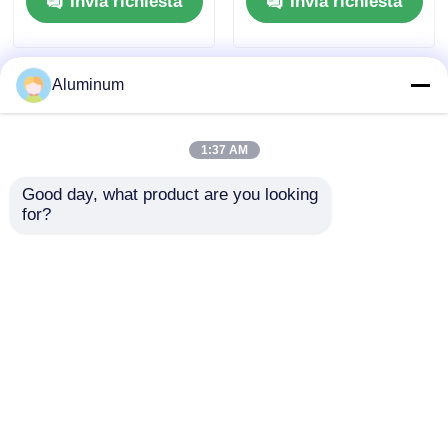
Invia richiesta
Invia richiesta
Illuminazione a LED
il connettore della
Cappottole bevande
batteria Cable
Honeycomb Core
Shielding Auto
persiane veneziane
Radiator Transformer
Aluminum
tubi di alluminio in
plastica Larghezza e
temperatura
1:37 AM
personalizzati
Good day, what product are you looking 
for?
1050 1060 1100
Nastro di alluminio
bobina in strisce di
specializzato per
alluminio per mobili
applicazioni
da costruzione e
elettriche/automobilis
Invia richiesta
Invia richiesta
industria elettrica
tiche/marine | Elevata
conduttività e
resistenza alla
corrosione | Adatto
Casa
Circa noi
Contattaci
Desktop Site
per trasformatori,