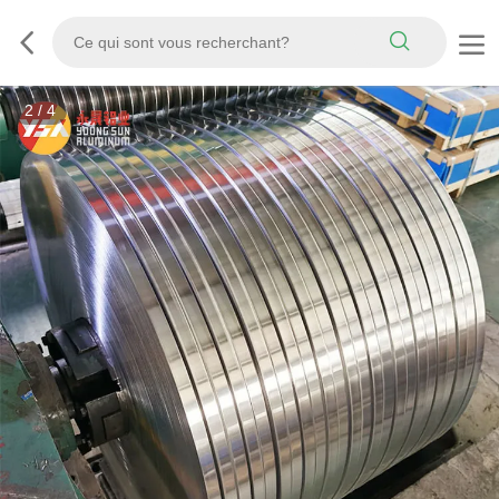
3
/
4