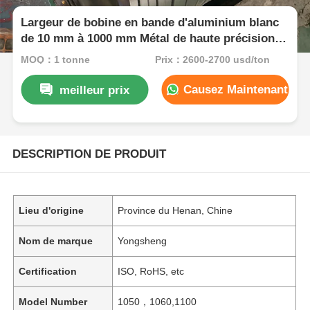
Largeur de bobine en bande d'aluminium blanc
de 10 mm à 1000 mm Métal de haute précision
Convient pour les pièces automobiles et les
MOQ：1 tonne
Prix：2600-2700 usd/ton
appareils électriques
Causez Maintenant
meilleur prix
DESCRIPTION DE PRODUIT
Lieu d'origine
Province du Henan, Chine
Nom de marque
Yongsheng
Certification
ISO, RoHS, etc
Model Number
1050，1060,1100