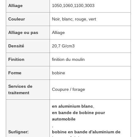
Alliage
1050,1060,1100,3003
Couleur
Noir, blanc, rouge, vert
Alliage ou pas
Alliage
Densité
20,7 G/cm3
Finition
finition du moulin
Forme
bobine
Services de
Coupure / forage
traitement
en aluminium blanc
,
en bande de bobine pour
automobile
,
Surligner:
bobine en bande d'aluminium de