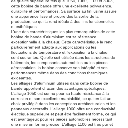
de qualité supérieure tels que 1050, 1060, 1100 et 3003,
cette bobine de bande offre une excellente polyvalence,
durabilité et performances. Sa surface au fini usiné assure
Visite de l'usine
une apparence lisse et propre dès la sortie de la
production, ce qui la rend idéale à des fins fonctionnelles
et esthétiques.
L’une des caractéristiques les plus remarquables de cette
Contrôle de qualité
bobine de bande d’aluminium est sa résistance
exceptionnelle à la chaleur. Cette caractéristique le rend
particulièrement adapté aux applications où les
fluctuations de température et l'exposition à la chaleur
Nous contacter
sont courantes. Qu'elle soit utilisée dans les structures de
bâtiments, les composants automobiles ou les pièces
aérospatiales, la bobine conserve son intégrité et ses
Nouvelles
performances même dans des conditions thermiques
exigeantes.
Les alliages d'aluminium utilisés dans cette bobine de
bande apportent chacun des avantages spécifiques.
Cas
L'alliage 1050 est connu pour sa haute résistance à la
corrosion et son excellente maniabilité, ce qui en fait un
choix privilégié dans les conceptions architecturales et les
Demander un devis
panneaux décoratifs. L'alliage 1060 offre une conductivité
électrique supérieure et peut être facilement formé, ce qui
est avantageux pour les pièces automobiles nécessitant
une mise en forme précise. L'alliage 1100 est très pur et
Rouleau en aluminium