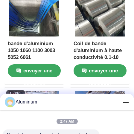
JIS ISO SGS ROHS
bande d'aluminium
Coil de bande
1050 1060 1100 3003
d'aluminium à haute
5052 6061
conductivité 0.1-10
transformateur
mm bande fente
envoyer une
envoyer une
enroulement
personnalisée pour le
éclairage LED
câble de connecteur
demande
demande
boisson capuche nid
de batterie
de miel noyau stores
Transformateur de
vénitiens tuyau en
radiateur
Aluminum
aluminium plastique
automatique
personnalisé largeur
et température
2:47 AM