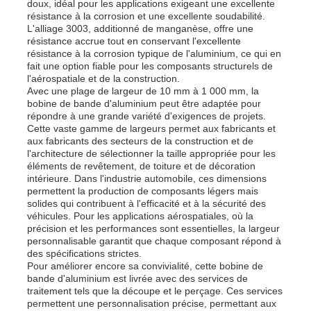
doux, idéal pour les applications exigeant une excellente
résistance à la corrosion et une excellente soudabilité.
L'alliage 3003, additionné de manganèse, offre une
assiette en aluminium
résistance accrue tout en conservant l'excellente
résistance à la corrosion typique de l'aluminium, ce qui en
fait une option fiable pour les composants structurels de
l'aérospatiale et de la construction.
Cercle en aluminium
Avec une plage de largeur de 10 mm à 1 000 mm, la
bobine de bande d'aluminium peut être adaptée pour
répondre à une grande variété d'exigences de projets.
Bobine en aluminium enduit de couleur
Cette vaste gamme de largeurs permet aux fabricants et
aux fabricants des secteurs de la construction et de
l'architecture de sélectionner la taille appropriée pour les
éléments de revêtement, de toiture et de décoration
bobine en aluminium
intérieure. Dans l'industrie automobile, ces dimensions
permettent la production de composants légers mais
solides qui contribuent à l'efficacité et à la sécurité des
Bobine en aluminium de bande
véhicules. Pour les applications aérospatiales, où la
précision et les performances sont essentielles, la largeur
personnalisable garantit que chaque composant répond à
des spécifications strictes.
Plaque à carreaux en aluminium
Pour améliorer encore sa convivialité, cette bobine de
bande d'aluminium est livrée avec des services de
traitement tels que la découpe et le perçage. Ces services
Aluminium de relief
permettent une personnalisation précise, permettant aux