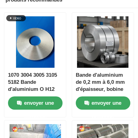
1070 3004 3005 3105
Bande d'aluminium
5182 Bande
de 0,2 mm à 6,0 mm
d'aluminium O H12
d'épaisseur, bobine
H14 H18 Laminée à
de taille
envoyer une
envoyer une
froid et à chaud 0,2-4
personnalisée,
mm Largeur de
adaptée à l'emballage
demande
demande
précision ±0,2 mm
électrique et aux
Barre omnibus avec
projets de
certification ASTM EN
construction