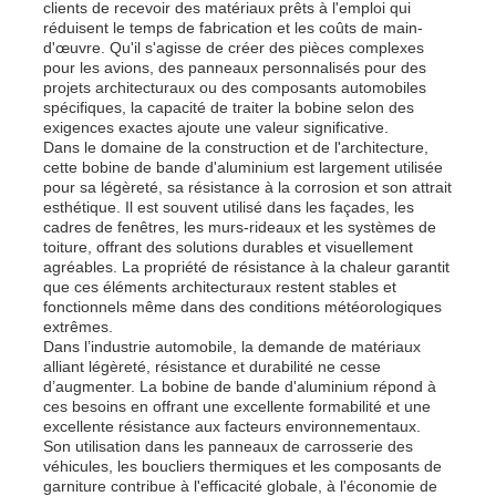
clients de recevoir des matériaux prêts à l'emploi qui
réduisent le temps de fabrication et les coûts de main-
d'œuvre. Qu'il s'agisse de créer des pièces complexes
feuille d'aluminium laminée
pour les avions, des panneaux personnalisés pour des
projets architecturaux ou des composants automobiles
spécifiques, la capacité de traiter la bobine selon des
Panneaux en nid d'abeille en aluminium
exigences exactes ajoute une valeur significative.
Dans le domaine de la construction et de l'architecture,
cette bobine de bande d'aluminium est largement utilisée
pour sa légèreté, sa résistance à la corrosion et son attrait
Nid d'abeilles en aluminium
esthétique. Il est souvent utilisé dans les façades, les
cadres de fenêtres, les murs-rideaux et les systèmes de
toiture, offrant des solutions durables et visuellement
Miroir en aluminium
agréables. La propriété de résistance à la chaleur garantit
que ces éléments architecturaux restent stables et
fonctionnels même dans des conditions météorologiques
extrêmes.
Dans l’industrie automobile, la demande de matériaux
alliant légèreté, résistance et durabilité ne cesse
d’augmenter. La bobine de bande d'aluminium répond à
ces besoins en offrant une excellente formabilité et une
excellente résistance aux facteurs environnementaux.
Son utilisation dans les panneaux de carrosserie des
véhicules, les boucliers thermiques et les composants de
garniture contribue à l'efficacité globale, à l'économie de