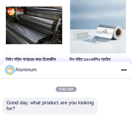
প্যাকেজিং ব্যারিয়ার ফয়েল
আলংকারিক প্যানেলের জন্য
নির্মাণ শক্তি সাশ্রয়ের জন্য রিফ্লেক্টিভ
টান শক্তি ≥৫০এমপিএ স্তরিত
এয়ার বাবল ফয়েল ডাবল বাবল ল্যামিনেটেড
অ্যালুমিনিয়াম ফয়েল, প্রসারণ ৫-১৫
Aluminum
অ্যালুমিনিয়াম ফয়েল ভেপার ব্যারিয়ার
শতাংশ, খাদ্য ও ফার্মাসিউটিক্যাল
রিইনফোর্সড থার্মাল ইনসুলেশন বাবল র‍্যাপ
প্যাকেজিং এবং শিল্প ব্যবহারের জন্য আদর্শ
ফয়েল
5:02 AM
Good day, what product are you looking 
for?