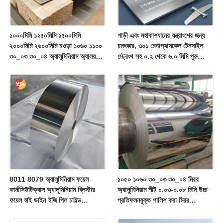
১০০০মিমি ১২৫০মিমি ১৫০০মিমি
গাড়ী এবং মহাকাশযানের যন্ত্রাংশের জন্য
২০০০মিমি ২৬০০মিমি চওড়া ১০৬০ ১১০০
চমৎকার, ৩০১ মেগাপ্যাসকেল টেনসাইল
৩০_০৩ ৩০_০৪ অ্যালুমিনিয়াম অ্যালয়
স্ট্রেংথ সহ ০.২ থেকে ৬.০ মিমি পুরুত্বের
প্লেট কাস্টম সাইজ স্লিট ট্রিমড এজ
অ্যালুমিনিয়াম প্লেট
মরিচা-প্রতিরোধী বাল্ক কন্টেইনার শিপমেন্ট
8011 8079 অ্যালুমিনিয়াম ফয়েল
১০৫০ ১০৬০ ৩০_০৩ ৩০_০৪ মিরর
ফার্মাসিউটিক্যাল অ্যালুমিনিয়াম ব্লিস্টার
অ্যালুমিনিয়াম শীট ০.০৩-০.০৮ মিমি উচ্চ
ফয়েল হাই ডাইন ইজি পিল চাইল্ড
প্রতিফলনযুক্ত পালিশ করা মিরর
রেসিস্ট্যান্ট এমবসড সিলভার গোল্ড ফয়েল
অ্যালুমিনিয়াম হালকা ওজনের ৭০% ভর
এয়ারটাইট প্রিজারভেশন মেডিকেল
সাশ্রয়ী আলো প্রতিফলক লিফট ক্ল্যাডিং