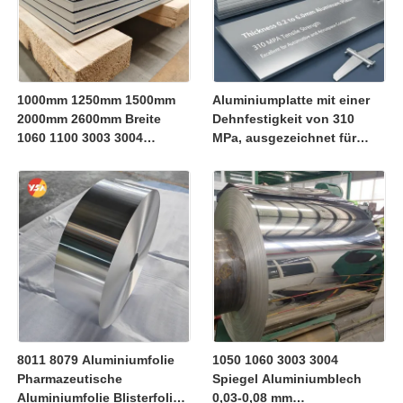
1000mm 1250mm 1500mm
Aluminiumplatte mit einer
2000mm 2600mm Breite
Dehnfestigkeit von 310
1060 1100 3003 3004
MPa, ausgezeichnet für
Aluminiumlegierungsplatte
Automotive- und
Kundengröße geschlitzt
Luftfahrtkomponenten
besäumte Kante
Rostschutz
Massencontainerversand
8011 8079 Aluminiumfolie
1050 1060 3003 3004
Pharmazeutische
Spiegel Aluminiumblech
Aluminiumfolie Blisterfolie
0,03-0,08 mm