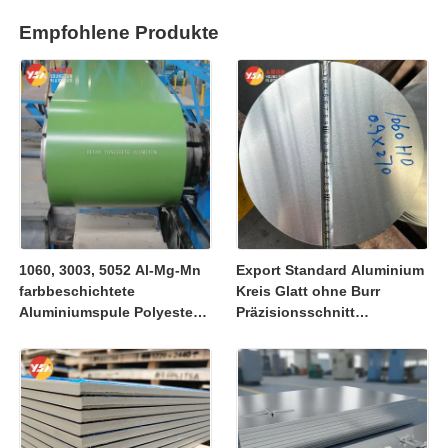
Empfohlene Produkte
1060, 3003, 5052 Al-Mg-Mn
Export Standard Aluminium
farbbeschichtete
Kreis Glatt ohne Burr
Aluminiumspule Polyester
Präzisionsschnitt
PVDF Fluorocarbon-Spule
Aluminiumscheibe Global
wetterfest farbbeständig 25
Shipping Internationale
Jahre Garantie für
Lieferung Für mehrere
Fassadenrohrummantelung
industrielle Verarbeitung